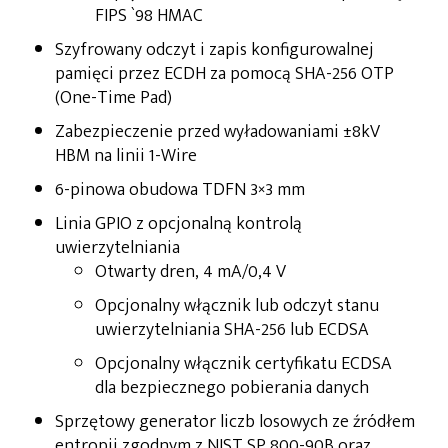
FIPS `98 HMAC
Szyfrowany odczyt i zapis konfigurowalnej
pamięci przez ECDH za pomocą SHA-256 OTP
(One-Time Pad)
Zabezpieczenie przed wyładowaniami ±8kV
HBM na linii 1-Wire
6-pinowa obudowa TDFN 3×3 mm
Linia GPIO z opcjonalną kontrolą
uwierzytelniania
Otwarty dren, 4 mA/0,4 V
Opcjonalny włącznik lub odczyt stanu
uwierzytelniania SHA-256 lub ECDSA
Opcjonalny włącznik certyfikatu ECDSA
dla bezpiecznego pobierania danych
Sprzętowy generator liczb losowych ze źródłem
entropii zgodnym z NIST SP 800-90B oraz