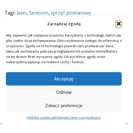
Tagi:
laser
,
Semicon
,
sprzęt pomiarowy
Zarządzaj zgodą
Aby zapewnić jak najlepsze wrażenia, korzystamy z technologii, takich jak
Przeczytaj również:
pliki cookie, do przechowywania i/lub uzyskiwania dostępu do informacji o
urządzeniu. Zgoda na te technologie pozwoli nam przetwarzać dane,
takie jak zachowanie podczas przeglądania lub unikalne identyfikatory
na tej stronie. Brak wyrażenia zgody lub wycofanie zgody może
niekorzystnie wpłynąć na niektóre cechy i funkcje.
10 lat Finder
Global Electronics
Microchip i Micron
Akceptuję
Polska – jubileusz
Association
prezentują
z perspektywą
opublikowało
architekturę
Odmów
dalszego rozwoju
normę IPC-A-630A
pamięci masowej
dotyczącą
PCIe® Gen 6 dla AI
obudów
oraz centrów
Zobacz preferencje
elektronicznych
danych
Polityka ciasteczek
Oświadczenie o prywatności
Advertising prices
Kontakt
Polityka prywatności
Cennik reklam
O nas