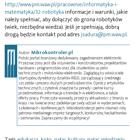
http://www.pm.waw.pl/pracownie/informatyka-i-
matematyka/32-robotyka
informacje i warunki, jakie
należy spełniać, aby dołączyć do grona robotyków
(wiek, niezbędna wiedza). Jeśli je spełniają, dobrą
drogą będzie kontakt pod adres
jsadura@pm.waw.pl
.
Mikrokontroler.pl
Autor:
Polski portal branżowy dedykowany zagadnieniom elektroniki.
Przeznaczony jest dla inżynierów i konstruktorów, projektantów
hardware i programistów oraz dla studentów uczelni
technicznych i miłośników elektroniki. Zaglądają tu właściciele
startupów, dyrektorzy działów R&D, zarządzający średniego
szczebla i prezesi dużych przedsiębiorstw. Oprócz artykułów
technicznych, czytelnik znajdzie tu porady i pełne kursy
przedmiotowe, informacje o trendach w elektronice, a także
oferty pracy. Przeczyta wywiady, przejrzy aktualności z branży w
kraju i na świecie oraz zadeklaruje swój udział w wydarzeniach,
szkoleniach i konferencjach. Mikrokontroler.pl pełni również rolę
patrona medialnego imprez targowych, konkursów, hackathonów
i seminariów. Zapraszamy do współpracy!
Tagi:
edukacja
,
koło
,
pałac kultury
,
pałac młodzieży
,