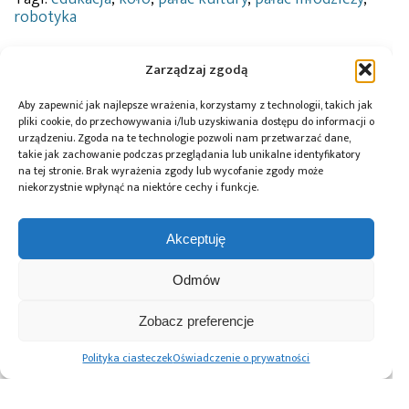
robotyka
Zarządzaj zgodą
Przeczytaj również:
Aby zapewnić jak najlepsze wrażenia, korzystamy z technologii, takich jak
pliki cookie, do przechowywania i/lub uzyskiwania dostępu do informacji o
urządzeniu. Zgoda na te technologie pozwoli nam przetwarzać dane,
takie jak zachowanie podczas przeglądania lub unikalne identyfikatory
na tej stronie. Brak wyrażenia zgody lub wycofanie zgody może
niekorzystnie wpłynąć na niektóre cechy i funkcje.
Microchip i Micron
Farnell podejmuje
Infineon i LS
prezentują
współpracę
ELECTRIC
Akceptuję
architekturę
z Hailo w zakresie
wspólnie opracują
pamięci masowej
Edge AI
rozwiązania
Odmów
PCIe® Gen 6 dla AI
zasilania prądem
oraz centrów
stałym centrów
danych
danych
Zobacz preferencje
wykorzystujących
AI
Polityka ciasteczek
Oświadczenie o prywatności
Advertising prices
Kontakt
Polityka prywatności