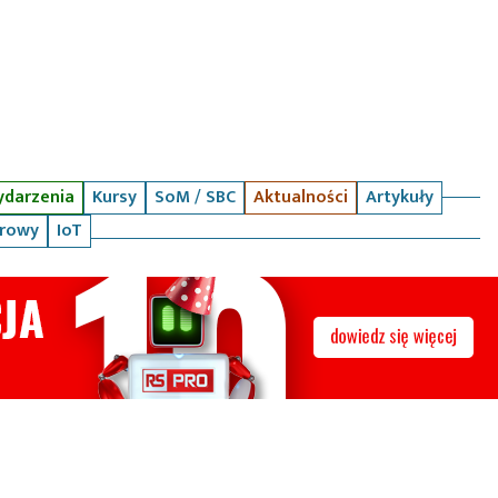
darzenia
Kursy
SoM / SBC
Aktualności
Artykuły
arowy
IoT