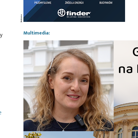
Multimedia:
y
e