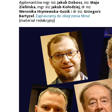
dyplomantów: mgr inż.
Jakub Dobosz
, inż.
Maja
Zielińska
, mgr inż.
Jakub Kołodziej
, dr inż
Weronika Hryniewska-Guzik
i dr inż.
Grzegorz
Bartyzel
.
Zapraszamy do obejrzenia filmu!
[materiał redakcyjny]