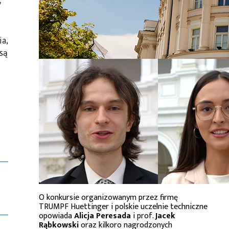
y
ia,
są
O konkursie organizowanym przez firmę
TRUMPF Huettinger i polskie uczelnie techniczne
opowiada
Alicja Peresada
i prof.
Jacek
Rąbkowski
oraz kilkoro nagrodzonych