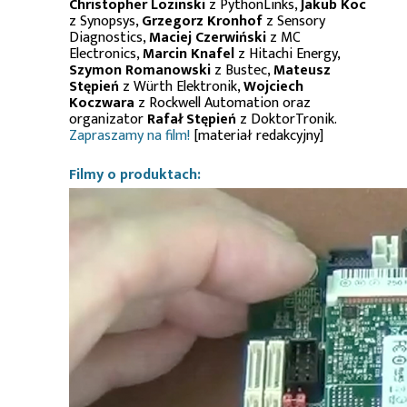
Christopher Lozinski
z PythonLinks,
Jakub Koc
z Synopsys,
Grzegorz Kronhof
z Sensory
Diagnostics,
Maciej Czerwiński
z MC
Electronics,
Marcin Knafel
z Hitachi Energy,
Szymon Romanowski
z Bustec,
Mateusz
Stępień
z Würth Elektronik,
Wojciech
Koczwara
z Rockwell Automation oraz
organizator
Rafał Stępień
z DoktorTronik.
Zapraszamy na film!
[materiał redakcyjny]
Filmy o produktach: