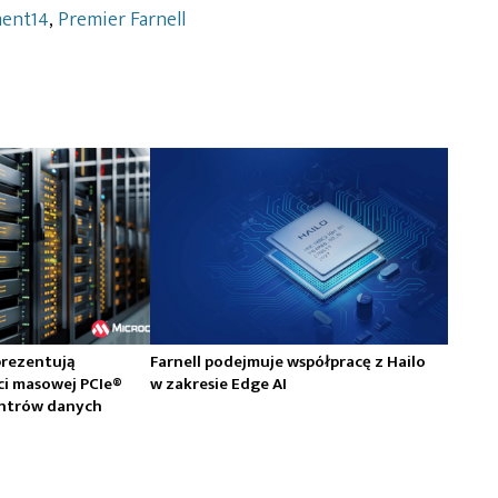
ment14
,
Premier Farnell
prezentują
Farnell podejmuje współpracę z Hailo
ci masowej PCIe®
w zakresie Edge AI
centrów danych