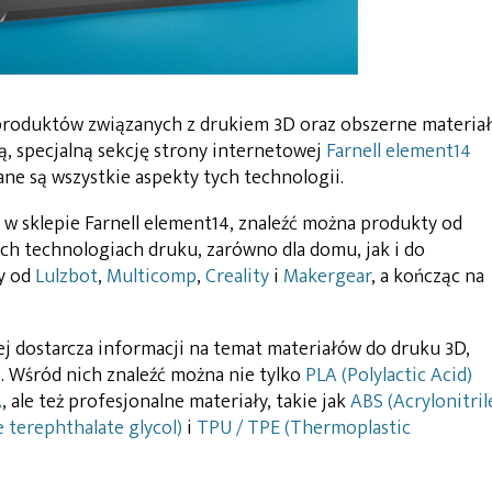
roduktów związanych z drukiem 3D oraz obszerne materiał
, specjalną sekcję strony internetowej
Farnell element14
ane są wszystkie aspekty tych technologii.
w sklepie Farnell element14, znaleźć można produkty od
ch technologiach druku, zarówno dla domu, jak i do
y od
Lulzbot
,
Multicomp
,
Creality
i
Makergear
, a kończąc na
ej dostarcza informacji na temat materiałów do druku 3D,
. Wśród nich znaleźć można nie tylko
PLA (Polylactic Acid)
A
, ale też profesjonalne materiały, takie jak
ABS (Acrylonitril
 terephthalate glycol)
i
TPU / TPE (Thermoplastic