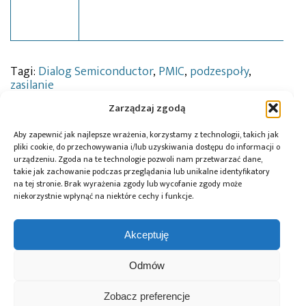
Tagi:
Dialog Semiconductor
,
PMIC
,
podzespoły
,
zasilanie
Zarządzaj zgodą
Aby zapewnić jak najlepsze wrażenia, korzystamy z technologii, takich jak
Przeczytaj również:
pliki cookie, do przechowywania i/lub uzyskiwania dostępu do informacji o
urządzeniu. Zgoda na te technologie pozwoli nam przetwarzać dane,
takie jak zachowanie podczas przeglądania lub unikalne identyfikatory
na tej stronie. Brak wyrażenia zgody lub wycofanie zgody może
niekorzystnie wpłynąć na niektóre cechy i funkcje.
Global Electronics
Microchip i Micron
Farnell podejmuje
Akceptuję
Association
prezentują
współpracę
opublikowało
architekturę
z Hailo w zakresie
Odmów
normę IPC-A-630A
pamięci masowej
Edge AI
dotyczącą
PCIe® Gen 6 dla AI
Zobacz preferencje
obudów
oraz centrów