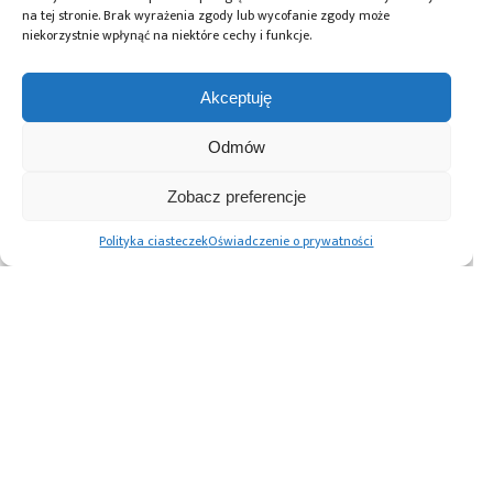
Tagi:
Farnell element14
,
seminiarum
,
uczelnie
na tej stronie. Brak wyrażenia zgody lub wycofanie zgody może
niekorzystnie wpłynąć na niektóre cechy i funkcje.
Akceptuję
Przeczytaj również:
Odmów
Zobacz preferencje
Automatyzacja
Paweł Pieczul:
Prototypowanie
Polityka ciasteczek
Oświadczenie o prywatności
magazynu
Nowoczesny chip
elektroniki i AI:
komponentów –
powstaje dwa
Arduino
większa
razy
i platformy
efektywność
embedded od
i ciągłość
projektu do
produkcji z ESSEGI
wdrożenia
AUTOMATION
Advertising prices
Kontakt
Polityka prywatności
Cennik reklam
O nas