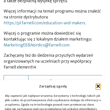
a także bezpłatną wysyłkę sprzętu.
Więcej informacji na temat programu można znaleźć
na stronie dystrybutora:
https://pl.farnell.com/education-and-makers
.
Więcej o programie można dowiedzieć się
kontaktując się z lokalnym działem marketingu:
MarketingEE&Nordics@farnell.com
Zachęcamy też do śledzenia przyszłych wydarzeń
organizowanych na uczelniach przy współpracy
Farnell element14.
Farnell, An Avnet Company
Autor:
Zarządzaj zgodą
Aby zapewnić jak najlepsze wrażenia, korzystamy z technologii, takich jak
pliki cookie, do przechowywania i/lub uzyskiwania dostępu do informacji o
urządzeniu. Zgoda na te technologie pozwoli nam przetwarzać dane,
takie jak zachowanie podczas przeglądania lub unikalne identyfikatory