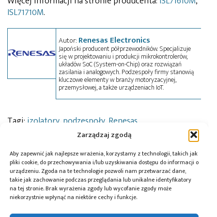
Więcej informacji na stronie producenta:
ISL71610M
,
ISL71710M
.
Renesas Electronics
Autor:
Japoński producent półprzewodników. Specjalizuje
się w projektowaniu i produkcji mikrokontrolerów,
układów SoC (System-on-Chip) oraz rozwiązań
zasilania i analogowych. Podzespoły firmy stanowią
kluczowe elementy w branży motoryzacyjnej,
przemysłowej, a także urządzeniach IoT.
Tagi:
izolatory
,
podzespoły
,
Renesas
Zarządzaj zgodą
Aby zapewnić jak najlepsze wrażenia, korzystamy z technologii, takich jak
Przeczytaj również:
pliki cookie, do przechowywania i/lub uzyskiwania dostępu do informacji o
urządzeniu. Zgoda na te technologie pozwoli nam przetwarzać dane,
takie jak zachowanie podczas przeglądania lub unikalne identyfikatory
na tej stronie. Brak wyrażenia zgody lub wycofanie zgody może
niekorzystnie wpłynąć na niektóre cechy i funkcje.