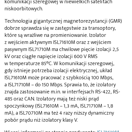
komunikacji szeregowej w niewielkich satelitach
niskoorbitowych.
Technologia gigantycznej magnetorezystancji (GMR)
dobrze sprawdza się w zastępstwie za transoptory,
które są wrażliwe na promieniowanie. Izolator
z wejściem aktywnym ISL71610M oraz z wejściem
pasywnym ISL71710M ma chwilowe pięcie izolacji 2,5
kV oraz ciągłe napięcie izolacji 600 V RMS
w temperaturze 85°C. W komunikacji szeregowej,
gdy istnieje potrzeba izolacji elektrycznej, układ
ISL71610M może pracować z szybkością 100 Mbps,
a ISL71710M – do 150 Mbps. Sprawia to, że izolatory
znajda zastosowanie m.in. w interfejsach RS-422, RS-
485 oraz CAN. Izolatory mają też niski prąd
spoczynkowy (ISL71610M – 1,3 mA, ISL71710M – 1,8
mA), a ISL70710M ma też 4 razy niższy dynamiczny
pobór prądu niż izolatory klasy V.