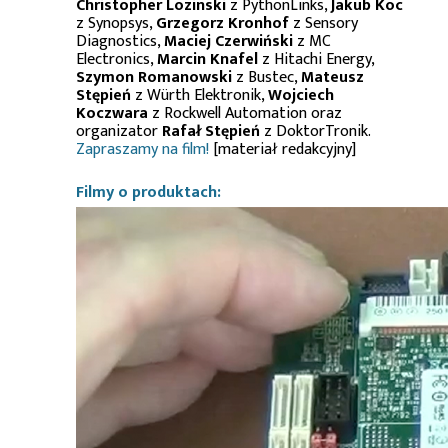
Christopher Lozinski
z PythonLinks,
Jakub Koc
z Synopsys,
Grzegorz Kronhof
z Sensory
Diagnostics,
Maciej Czerwiński
z MC
Electronics,
Marcin Knafel
z Hitachi Energy,
Szymon Romanowski
z Bustec,
Mateusz
Stępień
z Würth Elektronik,
Wojciech
Koczwara
z Rockwell Automation oraz
organizator
Rafał Stępień
z DoktorTronik.
Zapraszamy na film!
[materiał redakcyjny]
Filmy o produktach: