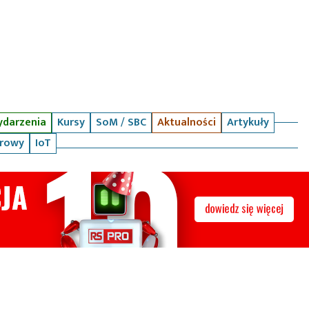
darzenia
Kursy
SoM / SBC
Aktualności
Artykuły
arowy
IoT