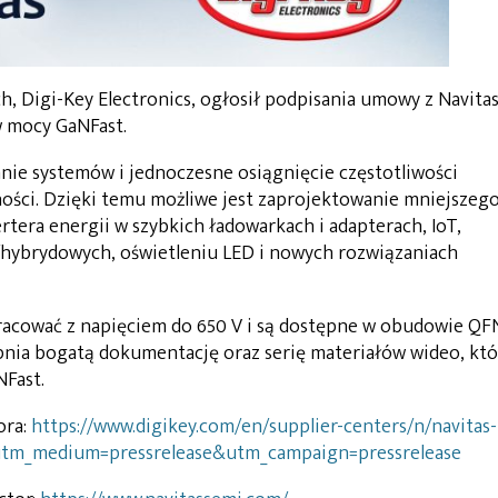
, Digi-Key Electronics, ogłosił podpisania umowy z Navita
 mocy GaNFast.
nie systemów i jednoczesne osiągnięcie częstotliwości
ści. Dzięki temu możliwe jest zaprojektowanie mniejszego
rtera energii w szybkich ładowarkach i adapterach, IoT,
/hybrydowych, oświetleniu LED i nowych rozwiązaniach
racować z napięciem do 650 V i są dostępne w obudowie QF
nia bogatą dokumentację oraz serię materiałów wideo, któ
NFast.
ora:
https://www.digikey.com/en/supplier-centers/n/navitas-
utm_medium=pressrelease&utm_campaign=pressrelease