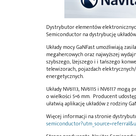
Dystrybutor elementów elektronicznych
Semiconductor na dystrybucję układów
Układy mocy GaNFast umożliwiają zasila
megahercowych oraz najwyższej wydajno
szybszego, lżejszego i i tańszego konwe
telewizorach, pojazdach elektrycznych
energetycznych.
Układy NV6113, NV6115 i NV6117 mogą p
o wielkości 5×6 mm. Producent udostęp
ułatwią aplikację układów z rodziny Ga
Więcej informacji na stronie dystrybut
semiconductor?utm_source=referral&