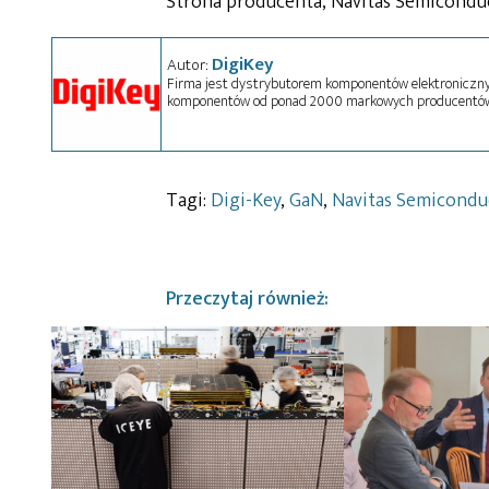
Strona producenta, Navitas Semicondu
DigiKey
Autor:
Firma jest dystrybutorem komponentów elektronicznyc
komponentów od ponad 2000 markowych producentów
Tagi:
Digi-Key
,
GaN
,
Navitas Semicondu
Przeczytaj również: