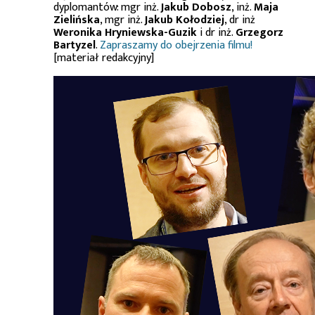
dyplomantów: mgr inż.
Jakub Dobosz
, inż.
Maja
Zielińska
, mgr inż.
Jakub Kołodziej
, dr inż
Weronika Hryniewska-Guzik
i dr inż.
Grzegorz
Bartyzel
.
Zapraszamy do obejrzenia filmu!
[materiał redakcyjny]