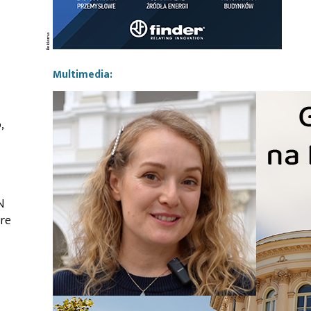
s
Multimedia:
,
N
re