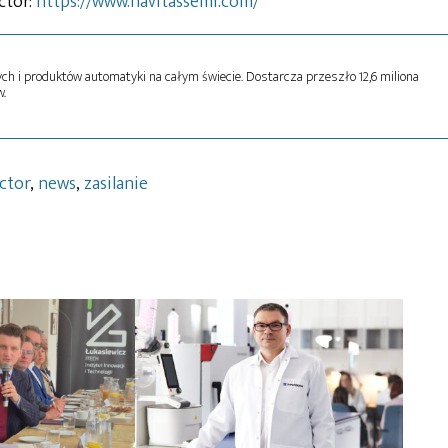
ctor:
https://www.navitassemi.com/
h i produktów automatyki na całym świecie. Dostarcza przeszło 12,6 miliona
.
ctor
,
news
,
zasilanie