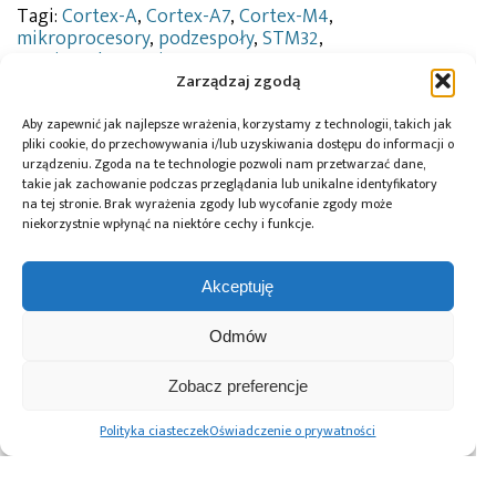
Tagi:
Cortex-A
,
Cortex-A7
,
Cortex-M4
,
mikroprocesory
,
podzespoły
,
STM32
,
STMicroelectronics
Zarządzaj zgodą
Aby zapewnić jak najlepsze wrażenia, korzystamy z technologii, takich jak
pliki cookie, do przechowywania i/lub uzyskiwania dostępu do informacji o
Przeczytaj również:
urządzeniu. Zgoda na te technologie pozwoli nam przetwarzać dane,
takie jak zachowanie podczas przeglądania lub unikalne identyfikatory
na tej stronie. Brak wyrażenia zgody lub wycofanie zgody może
niekorzystnie wpłynąć na niektóre cechy i funkcje.
Akceptuję
Würth Elektronik
10 lat Finder
Global Electronics
ICS wprowadza
Polska – jubileusz
Association
Odmów
przetwornice
z perspektywą
opublikowało
DC/DC do
dalszego rozwoju
normę IPC-A-630A
zastosowań
dotyczącą
Zobacz preferencje
motoryzacyjnych
obudów
elektronicznych
Polityka ciasteczek
Oświadczenie o prywatności
Advertising prices
Kontakt
Polityka prywatności