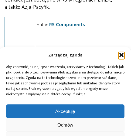
a także Azja-Pacyfik.
RS Components
Autor:
Zarządzaj zgodą
Tagi:
news
,
Phoenix Contact
,
PLC
,
RS Components
Aby zapewnić jak najlepsze wrażenia, korzystamy z technologii, takich jak
pliki cookie, do przechowywania i/lub uzyskiwania dostępu do informacji o
urządzeniu. Zgoda na te technologie pozwoli nam przetwarzać dane,
takie jak zachowanie podczas przeglądania lub unikalne identyfikatory
Przeczytaj również:
na tej stronie. Brak wyrażenia zgody lub wycofanie zgody może
niekorzystnie wpłynąć na niektóre cechy i funkcje.
Akceptuję
Odmów
Global Electronics
Microchip i Micron
Farnell podejmuje
Association
prezentują
współpracę