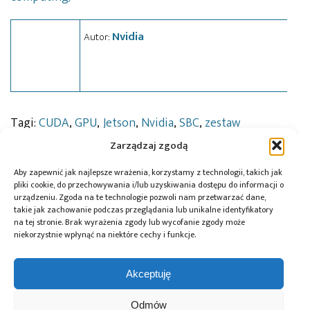
Nvidia
Autor:
Tagi:
CUDA
,
GPU
,
Jetson
,
Nvidia
,
SBC
,
zestaw
rozwojowy
Zarządzaj zgodą
Aby zapewnić jak najlepsze wrażenia, korzystamy z technologii, takich jak
pliki cookie, do przechowywania i/lub uzyskiwania dostępu do informacji o
Przeczytaj również:
urządzeniu. Zgoda na te technologie pozwoli nam przetwarzać dane,
takie jak zachowanie podczas przeglądania lub unikalne identyfikatory
na tej stronie. Brak wyrażenia zgody lub wycofanie zgody może
niekorzystnie wpłynąć na niektóre cechy i funkcje.
Akceptuję
Global Electronics
Microchip i Micron
Farnell podejmuje
Association
prezentują
współpracę
Odmów