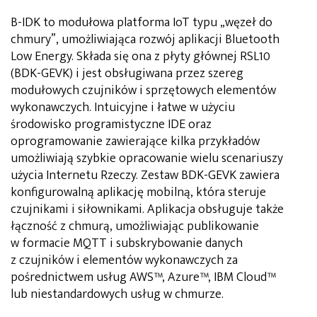
B-IDK to modułowa platforma IoT typu „węzeł do
chmury”, umożliwiająca rozwój aplikacji Bluetooth
Low Energy. Składa się ona z płyty głównej RSL10
(BDK-GEVK) i jest obsługiwana przez szereg
modułowych czujników i sprzętowych elementów
wykonawczych. Intuicyjne i łatwe w użyciu
środowisko programistyczne IDE oraz
oprogramowanie zawierające kilka przykładów
umożliwiają szybkie opracowanie wielu scenariuszy
użycia Internetu Rzeczy. Zestaw BDK-GEVK zawiera
konfigurowalną aplikację mobilną, która steruje
czujnikami i siłownikami. Aplikacja obsługuje także
łączność z chmurą, umożliwiając publikowanie
w formacie MQTT i subskrybowanie danych
z czujników i elementów wykonawczych za
pośrednictwem usług AWS™, Azure™, IBM Cloud™
lub niestandardowych usług w chmurze.