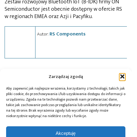
Zestaw rozwojowy Bluetooth IoT (B-IDK) firmy ON
Semiconductor jest obecnie dostępny w ofercie RS
w regionach EMEA oraz Azji i Pacyfiku.
RS Components
Autor:
Tagi:
Bluetooth Low Energy
,
ON Semiconductor
,
RS
Zarządzaj zgodą
Components
,
zestaw rozwojowy
Aby zapewnić jak najlepsze wrażenia, korzystamy z technologii, takich jak
pliki cookie, do przechowywania i/lub uzyskiwania dostępu do informacji o
urządzeniu. Zgoda na te technologie pozwoli nam przetwarzać dane,
Przeczytaj również:
takie jak zachowanie podczas przeglądania lub unikalne identyfikatory
na tej stronie. Brak wyrażenia zgody lub wycofanie zgody może
niekorzystnie wpłynąć na niektóre cechy i funkcje.
Akceptuję