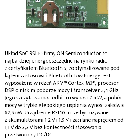
Układ SoC RSL10 firmy ON Semiconductor to
najbardziej energooszczędne na rynku radio
z certyfikatem Bluetooth 5, zoptymalizowane pod
kątem zastosowań Bluetooth Low Energy. Jest
wyposażone w rdzeń ARM® Cortex-M3®, procesor
DSP o niskim poborze mocy i transceiver 2,4 GHz.
Jego szczytowa moc odbioru wynosi 7 mW, a pobór
mocy w trybie głębokiego uśpienia wynosi zaledwie
62,5 nW. Urządzenie RSL10 może być używane
z akumulatorami 1,2 V i 1,5 V i zasilane napięciem od
1,1 V do 3,3 V bez konieczności stosowania
przetwornicy DC/DC.