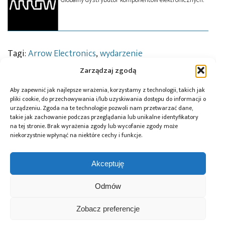
Tagi:
Arrow Electronics
,
wydarzenie
Zarządzaj zgodą
Aby zapewnić jak najlepsze wrażenia, korzystamy z technologii, takich jak
Przeczytaj również:
pliki cookie, do przechowywania i/lub uzyskiwania dostępu do informacji o
urządzeniu. Zgoda na te technologie pozwoli nam przetwarzać dane,
takie jak zachowanie podczas przeglądania lub unikalne identyfikatory
na tej stronie. Brak wyrażenia zgody lub wycofanie zgody może
niekorzystnie wpłynąć na niektóre cechy i funkcje.
Würth Elektronik
10 lat Finder
Global Electronics
Akceptuję
ICS wprowadza
Polska – jubileusz
Association
przetwornice
z perspektywą
opublikowało
Odmów
DC/DC do
dalszego rozwoju
normę IPC-A-630A
zastosowań
dotyczącą
Zobacz preferencje
motoryzacyjnych
obudów
elektronicznych