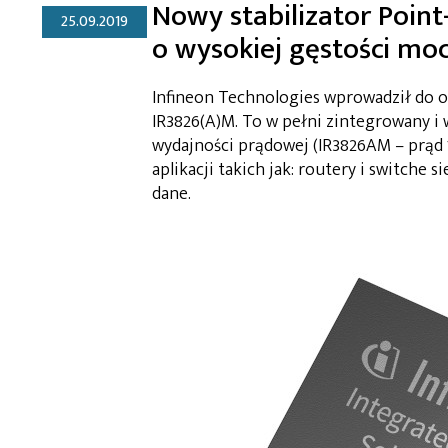
Nowy stabilizator Point-
25.09.2019
o wysokiej gęstości mo
Infineon Technologies wprowadził do o
IR3826(A)M. To w pełni zintegrowany i
wydajności prądowej (IR3826AM – prąd 1
aplikacji takich jak: routery i switche
dane.