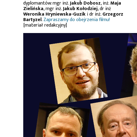
dyplomantów: mgr inż.
Jakub Dobosz
, inż.
Maja
Zielińska
, mgr inż.
Jakub Kołodziej
, dr inż
Weronika Hryniewska-Guzik
i dr inż.
Grzegorz
Bartyzel
.
Zapraszamy do obejrzenia filmu!
[materiał redakcyjny]