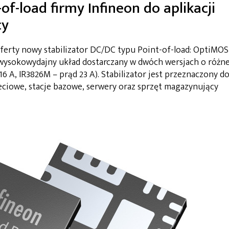
of-load firmy Infineon do aplikacji
cy
ferty nowy stabilizator DC/DC typu Point-of-load: OptiMOS
 wysokowydajny układ dostarczany w dwóch wersjach o różne
6 A, IR3826M – prąd 23 A). Stabilizator jest przeznaczony d
 sieciowe, stacje bazowe, serwery oraz sprzęt magazynujący