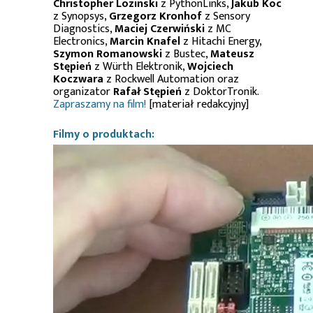
Christopher Lozinski
z PythonLinks,
Jakub Koc
z Synopsys,
Grzegorz Kronhof
z Sensory
Diagnostics,
Maciej Czerwiński
z MC
Electronics,
Marcin Knafel
z Hitachi Energy,
Szymon Romanowski
z Bustec,
Mateusz
Stępień
z Würth Elektronik,
Wojciech
Koczwara
z Rockwell Automation oraz
organizator
Rafał Stępień
z DoktorTronik.
Zapraszamy na film!
[materiał redakcyjny]
Filmy o produktach: