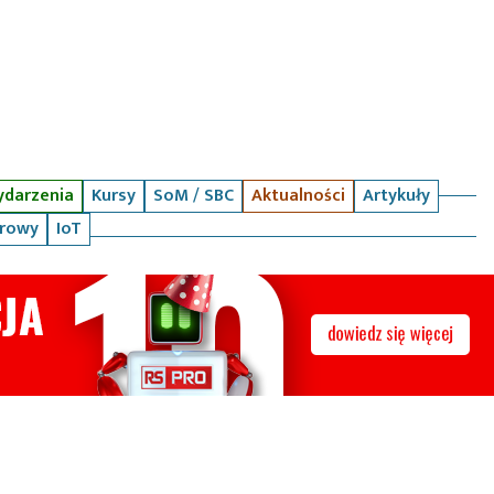
darzenia
Kursy
SoM / SBC
Aktualności
Artykuły
arowy
IoT