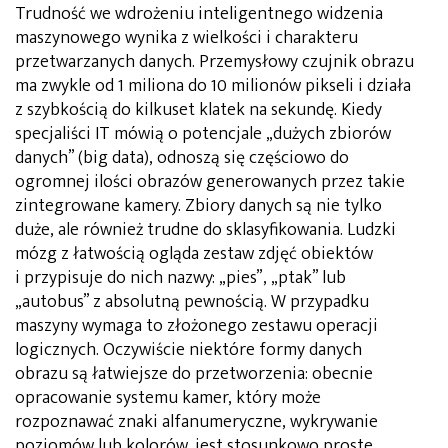
Trudność we wdrożeniu inteligentnego widzenia
maszynowego wynika z wielkości i charakteru
przetwarzanych danych. Przemysłowy czujnik obrazu
ma zwykle od 1 miliona do 10 milionów pikseli i działa
z szybkością do kilkuset klatek na sekundę. Kiedy
specjaliści IT mówią o potencjale „dużych zbiorów
danych” (big data), odnoszą się częściowo do
ogromnej ilości obrazów generowanych przez takie
zintegrowane kamery. Zbiory danych są nie tylko
duże, ale również trudne do sklasyfikowania. Ludzki
mózg z łatwością ogląda zestaw zdjęć obiektów
i przypisuje do nich nazwy: „pies”, „ptak” lub
„autobus” z absolutną pewnością. W przypadku
maszyny wymaga to złożonego zestawu operacji
logicznych. Oczywiście niektóre formy danych
obrazu są łatwiejsze do przetworzenia: obecnie
opracowanie systemu kamer, który może
rozpoznawać znaki alfanumeryczne, wykrywanie
poziomów lub kolorów, jest stosunkowo proste.