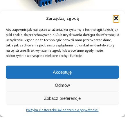
Zarządzaj zgodą
Rysunek 3. Płytka ewaluacyjna SBC-S32V234 dla
Aby zapewnić jak najlepsze wrażenia, korzystamy z technologii, takich jak
pliki cookie, do przechowywania i/lub uzyskiwania dostępu do informacji o
procesora S32V
urządzeniu. Zgoda na te technologie pozwoli nam przetwarzać dane,
takie jak zachowanie podczas przeglądania lub unikalne identyfikatory
na tej stronie. Brak wyrażenia zgody lub wycofanie zgody może
André Schwarz
Autor:
niekorzystnie wpłynąć na niektóre cechy i funkcje.
Regionalny dyrektor techniczny (Europa Środkowo-
Północna) Future Electronics
Akceptuję
Odmów
Tagi:
Future Electronics
,
NXP
,
SoC
,
systemy wizyjne
Zobacz preferencje
Polityka ciasteczek
Oświadczenie o prywatności
Przeczytaj również: