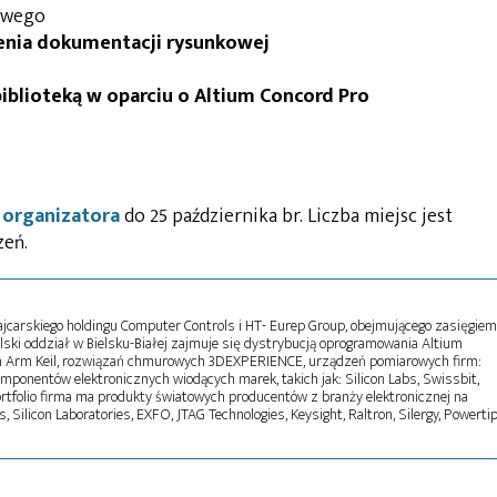
owego
enia dokumentacji rysunkowej
blioteką w oparciu o Altium Concord Pro
 organizatora
do 25 października br. Liczba miejsc jest
zeń.
ajcarskiego holdingu Computer Controls i HT- Eurep Group, obejmującego zasięgiem
lski oddział w Bielsku-Białej zajmuje się dystrybucją oprogramowania Altium
 Arm Keil, rozwiązań chmurowych 3DEXPERIENCE, urządzeń pomiarowych firm:
omponentów elektronicznych wiodących marek, takich jak: Silicon Labs, Swissbit,
ortfolio firma ma produkty światowych producentów z branży elektronicznej na
, Silicon Laboratories, EXFO, JTAG Technologies, Keysight, Raltron, Silergy, Powertip