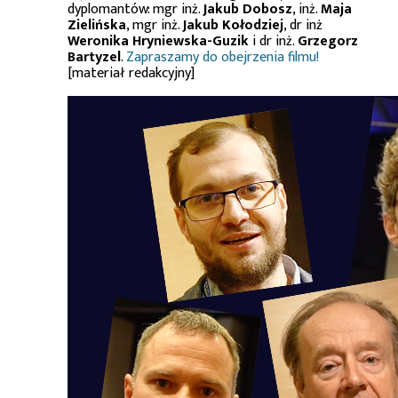
dyplomantów: mgr inż.
Jakub Dobosz
, inż.
Maja
Zielińska
, mgr inż.
Jakub Kołodziej
, dr inż
Weronika Hryniewska-Guzik
i dr inż.
Grzegorz
Bartyzel
.
Zapraszamy do obejrzenia filmu!
[materiał redakcyjny]