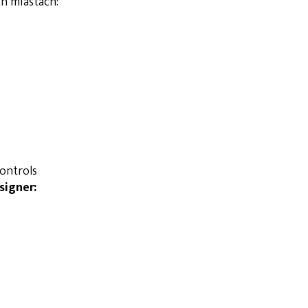
h miastach:
ontrols
igner: