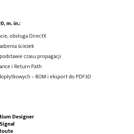
, m. in.:
cie, obsługa DirectX
dzenia ścieżek
podstawie czasu propagacji
ance i Return Path
lopłytkowych – BOM i eksport do PDF3D
ltium Designer
Signal
eRoute