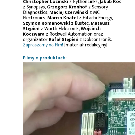
Christopher Lozinski
z PythonLinks,
Jakub Koc
z Synopsys,
Grzegorz Kronhof
z Sensory
Diagnostics,
Maciej Czerwiński
z MC
Electronics,
Marcin Knafel
z Hitachi Energy,
Szymon Romanowski
z Bustec,
Mateusz
Stępień
z Würth Elektronik,
Wojciech
Koczwara
z Rockwell Automation oraz
organizator
Rafał Stępień
z DoktorTronik.
Zapraszamy na film!
[materiał redakcyjny]
Filmy o produktach: