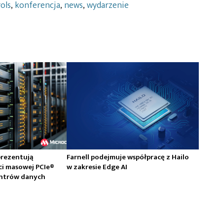
ols
,
konferencja
,
news
,
wydarzenie
prezentują
Farnell podejmuje współpracę z Hailo
ci masowej PCIe®
w zakresie Edge AI
centrów danych