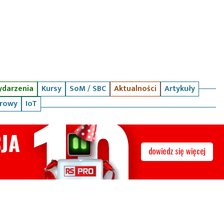
darzenia
Kursy
SoM / SBC
Aktualności
Artykuły
arowy
IoT