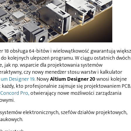
r 18 obsługa 64-bitów i wielowątkowość gwarantują więks
y do kolejnych ulepszeń programu. W ciągu ostatnich dwóch
je, jak np. wsparcie dla projektowania systemów
eraktywny, czy nowy menedżer stosu warstw i kalkulator
ium Designer 19
. Nowy
Altium Designer 20
wnosi kolejne
 każdy, kto profesjonalnie zajmuje się projektowaniem PCB.
 Concord Pro,
otwierający nowe możliwości zarządzania
towymi.
 systemów elektronicznych, szefów działów projektowych,
naukowych.