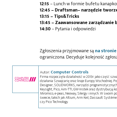
12:15
– Lunch w formie bufetu kanapk
12:45 –
Draftsman– narzędzie tworz
13:15 –
Tips&Tricks
13:45 –
Zaawansowane zarządzanie bi
14:30
– Pytania i odpowiedzi
Zgłoszenia przyjmowane są
na stronie
ograniczona. Decyduje kolejność zgłos
Computer Controls
Autor:
Firma rozpoczęła działalność w 2013r. jako część szw
działania Szwajcarię oraz kraje Europy Wschodniej. Po
Designer, SOLIDWORKS, narzędzi programistycznych
Keysight, Pico, Aim-TTI, GW-Instek oraz dystrybucją k
Miromico, e-peas, Neoway, Silergy i innych. W swoim p
świecie, takich jak Altium, Arm Keil, Dassault Systèmes
czy Pico Technology.