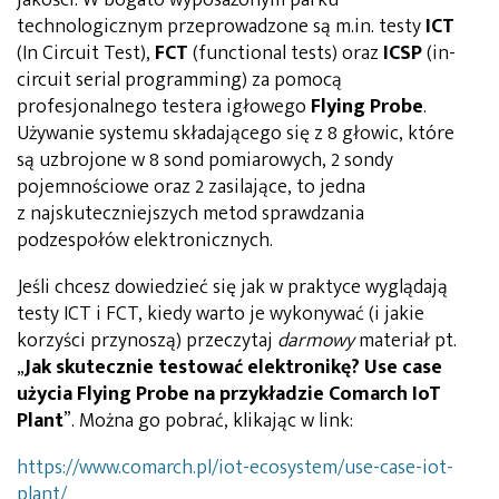
technologicznym przeprowadzone są m.in. testy
ICT
(In Circuit Test),
FCT
(functional tests) oraz
ICSP
(in-
circuit serial programming) za pomocą
profesjonalnego testera igłowego
Flying Probe
.
Używanie systemu składającego się z 8 głowic, które
są uzbrojone w 8 sond pomiarowych, 2 sondy
pojemnościowe oraz 2 zasilające, to jedna
z najskuteczniejszych metod sprawdzania
podzespołów elektronicznych.
Jeśli chcesz dowiedzieć się jak w praktyce wyglądają
testy ICT i FCT, kiedy warto je wykonywać (i jakie
korzyści przynoszą) przeczytaj
darmowy
materiał pt.
„
Jak skutecznie testować elektronikę? Use case
użycia Flying Probe na przykładzie Comarch IoT
Plant
”. Można go pobrać, klikając w link:
https://www.comarch.pl/iot-ecosystem/use-case-iot-
plant/