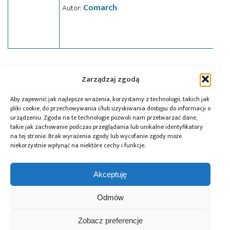
Comarch
Autor:
Tagi:
Comarch
,
news
Zarządzaj zgodą
Aby zapewnić jak najlepsze wrażenia, korzystamy z technologii, takich jak
pliki cookie, do przechowywania i/lub uzyskiwania dostępu do informacji o
Przeczytaj również:
urządzeniu. Zgoda na te technologie pozwoli nam przetwarzać dane,
takie jak zachowanie podczas przeglądania lub unikalne identyfikatory
na tej stronie. Brak wyrażenia zgody lub wycofanie zgody może
niekorzystnie wpłynąć na niektóre cechy i funkcje.
Akceptuję
Prototypowanie
Trendy
Jedna taśma –
elektroniki i AI:
i perspektywy
tysiące paczek: RS
Odmów
Arduino
w siłownikach:
i tesa łączą
i platformy
„mięśnie”
logistykę i ESG
embedded od
napędzające ruch
Zobacz preferencje