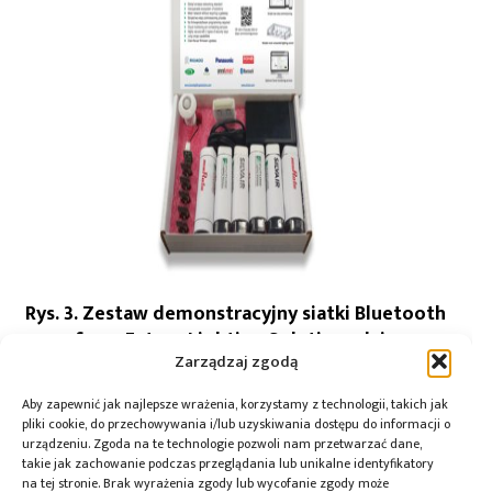
Rys. 3. Zestaw demonstracyjny siatki Bluetooth
firmy Future Lighting Solutions daje
Zarządzaj zgodą
producentom OEM model do wdrożenia
bezprzewodowej technologii sterowania.
Aby zapewnić jak najlepsze wrażenia, korzystamy z technologii, takich jak
(Źródło zdjęcia: Future Electronics)
pliki cookie, do przechowywania i/lub uzyskiwania dostępu do informacji o
urządzeniu. Zgoda na te technologie pozwoli nam przetwarzać dane,
takie jak zachowanie podczas przeglądania lub unikalne identyfikatory
Francois Mirand
Autor:
na tej stronie. Brak wyrażenia zgody lub wycofanie zgody może