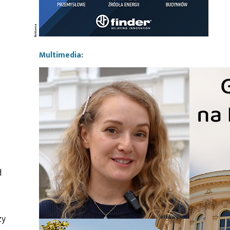
Multimedia:
d
zy