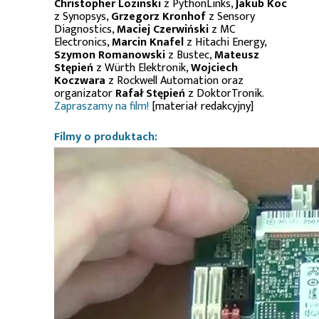
Christopher Lozinski
z PythonLinks,
Jakub Koc
z Synopsys,
Grzegorz Kronhof
z Sensory
Diagnostics,
Maciej Czerwiński
z MC
Electronics,
Marcin Knafel
z Hitachi Energy,
Szymon Romanowski
z Bustec,
Mateusz
Stępień
z Würth Elektronik,
Wojciech
Koczwara
z Rockwell Automation oraz
organizator
Rafał Stępień
z DoktorTronik.
Zapraszamy na film!
[materiał redakcyjny]
Filmy o produktach: