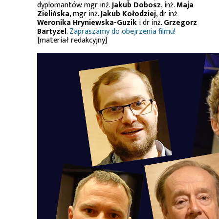
dyplomantów: mgr inż.
Jakub Dobosz
, inż.
Maja
Zielińska
, mgr inż.
Jakub Kołodziej
, dr inż
Weronika Hryniewska-Guzik
i dr inż.
Grzegorz
Bartyzel
.
Zapraszamy do obejrzenia filmu!
[materiał redakcyjny]