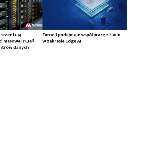
prezentują
Farnell podejmuje współpracę z Hailo
ci masowej PCIe®
w zakresie Edge AI
centrów danych