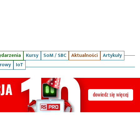
darzenia
Kursy
SoM / SBC
Aktualności
Artykuły
arowy
IoT