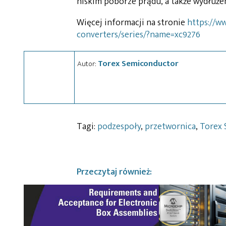
niskim poborze prądu, a także wydłużen
Więcej informacji na stronie
https://w
converters/series/?name=xc9276
Torex Semiconductor
Autor:
Tagi:
podzespoły
,
przetwornica
,
Torex 
Przeczytaj również: