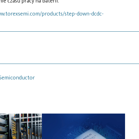
ie czasu pracy na baterii.
ww.torexsemi.com/products/step-down-dcdc-
Semiconductor