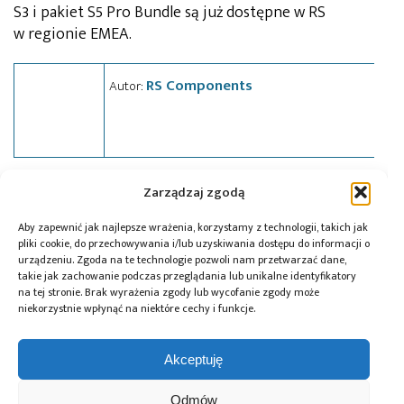
S3 i pakiet S5 Pro Bundle są już dostępne w RS
w regionie EMEA.
RS Components
Autor:
Zarządzaj zgodą
Tagi:
drukarka 3D
,
news
,
RS Components
Aby zapewnić jak najlepsze wrażenia, korzystamy z technologii, takich jak
pliki cookie, do przechowywania i/lub uzyskiwania dostępu do informacji o
urządzeniu. Zgoda na te technologie pozwoli nam przetwarzać dane,
Przeczytaj również:
takie jak zachowanie podczas przeglądania lub unikalne identyfikatory
na tej stronie. Brak wyrażenia zgody lub wycofanie zgody może
niekorzystnie wpłynąć na niektóre cechy i funkcje.
Akceptuję
ICEYE pozyskuje
Łukasiewicz –
Noctiluca
Odmów