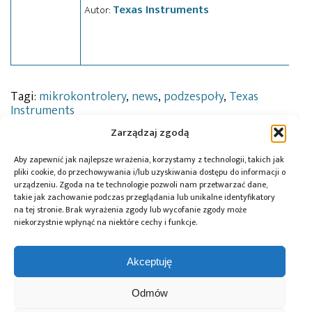
Texas Instruments
Autor:
Tagi:
mikrokontrolery
,
news
,
podzespoły
,
Texas
Instruments
Zarządzaj zgodą
Aby zapewnić jak najlepsze wrażenia, korzystamy z technologii, takich jak
Przeczytaj również:
pliki cookie, do przechowywania i/lub uzyskiwania dostępu do informacji o
urządzeniu. Zgoda na te technologie pozwoli nam przetwarzać dane,
takie jak zachowanie podczas przeglądania lub unikalne identyfikatory
na tej stronie. Brak wyrażenia zgody lub wycofanie zgody może
niekorzystnie wpłynąć na niektóre cechy i funkcje.
10 lat Finder
Global Electronics
Microchip i Micron
Akceptuję
Polska – jubileusz
Association
prezentują
z perspektywą
opublikowało
architekturę
Odmów
dalszego rozwoju
normę IPC-A-630A
pamięci masowej