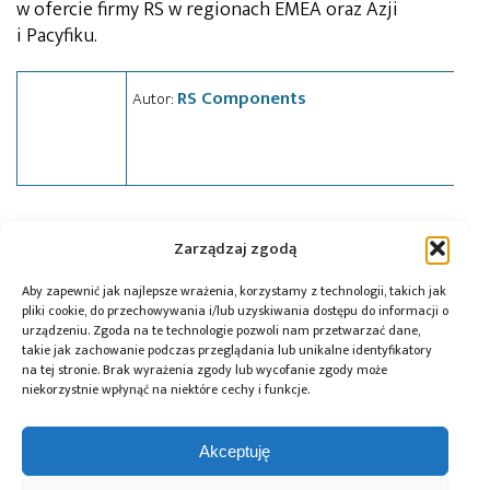
w ofercie firmy RS w regionach EMEA oraz Azji
i Pacyfiku.
RS Components
Autor:
Tagi:
falownik
,
news
,
RS Components
,
sterownik
,
Zarządzaj zgodą
Sterownik silników
Aby zapewnić jak najlepsze wrażenia, korzystamy z technologii, takich jak
pliki cookie, do przechowywania i/lub uzyskiwania dostępu do informacji o
urządzeniu. Zgoda na te technologie pozwoli nam przetwarzać dane,
Przeczytaj również:
takie jak zachowanie podczas przeglądania lub unikalne identyfikatory
na tej stronie. Brak wyrażenia zgody lub wycofanie zgody może
niekorzystnie wpłynąć na niektóre cechy i funkcje.
Akceptuję
Global Electronics
Microchip i Micron
Farnell podejmuje