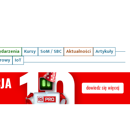
darzenia
Kursy
SoM / SBC
Aktualności
Artykuły
arowy
IoT