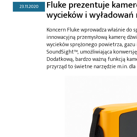
Fluke prezentuje kamerę
23.11.2020
wycieków i wyładowań 
Koncern Fluke wprowadza właśnie do s
innowacyjną przemysłową kamerę dźwi
wycieków sprężonego powietrza, gazu i
SoundSight™, umożliwiająca konwersję 
Dodatkową, bardzo ważną funkcją kame
przyrząd to świetne narzędzie m.in. dla