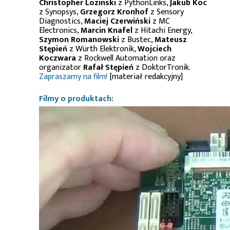
Christopher Lozinski
z PythonLinks,
Jakub Koc
z Synopsys,
Grzegorz Kronhof
z Sensory
Diagnostics,
Maciej Czerwiński
z MC
Electronics,
Marcin Knafel
z Hitachi Energy,
Szymon Romanowski
z Bustec,
Mateusz
Stępień
z Würth Elektronik,
Wojciech
Koczwara
z Rockwell Automation oraz
organizator
Rafał Stępień
z DoktorTronik.
Zapraszamy na film!
[materiał redakcyjny]
Filmy o produktach: