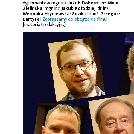
dyplomantów: mgr inż.
Jakub Dobosz
, inż.
Maja
Zielińska
, mgr inż.
Jakub Kołodziej
, dr inż
Weronika Hryniewska-Guzik
i dr inż.
Grzegorz
Bartyzel
.
Zapraszamy do obejrzenia filmu!
[materiał redakcyjny]