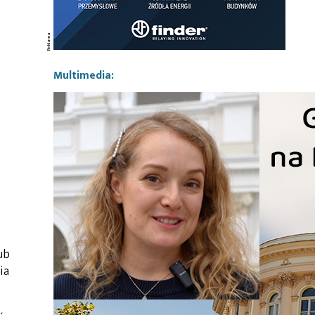
Multimedia:
ub
ia