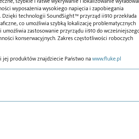
eczne, szybkie i łatwe wykrywanie i lokalizowanie wyładowa
ości wyposażenia wysokiego napięcia i zapobiegania
. Dzięki technologii SoundSight™ przyrząd ii910 przekłada
aficzne, co umożliwia szybką lokalizację problematycznych
ci umożliwia zastosowanie przyrządu ii910 do wcześniejszeg
nności konserwacyjnych. Zakres częstotliwości roboczych
 i jej produktów znajdziecie Państwo na
www.fluke.pl