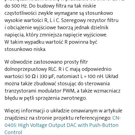
do 500 Hz. Do budowy filtra na tak niskie
częstotliwości zwykle wymagane są stosunkowo
wysokie wartości R, L i C. Szeregowy rezystor filtru
i obciążenie wyjściowe tworzą jednak dzielnik
napięcia, który zmniejsza napięcie wyjściowe.
W takim wypadku wartość R powinna być
stosunkowo niska.
W obwodzie zastosowano prosty filtr
dolnoprzepustowy RLC. R i C mają odpowiednio
wartości 50 Ω i 330 μF, natomiast L = 100 nH. Układ
można także zbudować stosując do sterowania
tranzystorami modulator PWM, a także wzmacniacz
błędu w pętli sprzężenia zwrotnego.
Więcej informacji o układzie omawianym w artykule
znajdziesz na stronie projektu referencyjnego:
CN-
0405: High Voltage Output DAC with Push-Button
Control