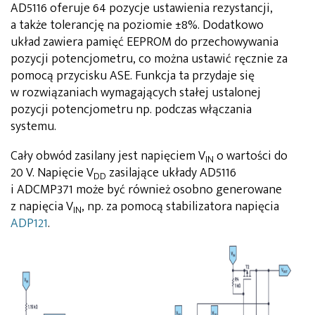
AD5116 oferuje 64 pozycje ustawienia rezystancji,
a także tolerancję na poziomie ±8%. Dodatkowo
układ zawiera pamięć EEPROM do przechowywania
pozycji potencjometru, co można ustawić ręcznie za
pomocą przycisku ASE. Funkcja ta przydaje się
w rozwiązaniach wymagających stałej ustalonej
pozycji potencjometru np. podczas włączania
systemu.
Cały obwód zasilany jest napięciem V
o wartości do
IN
20 V. Napięcie V
zasilające układy AD5116
DD
i ADCMP371 może być również osobno generowane
z napięcia V
, np. za pomocą stabilizatora napięcia
IN
ADP121
.