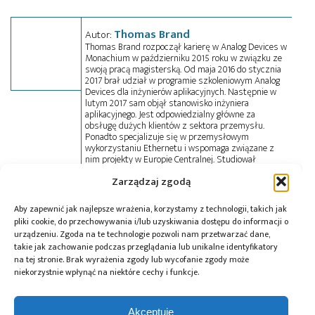
Thomas Brand
Autor:
Thomas Brand rozpoczął karierę w Analog Devices w
Monachium w październiku 2015 roku w związku ze
swoją pracą magisterską. Od maja 2016 do stycznia
2017 brał udział w programie szkoleniowym Analog
Devices dla inżynierów aplikacyjnych. Następnie w
lutym 2017 sam objął stanowisko inżyniera
aplikacyjnego. Jest odpowiedzialny główne za
obsługę dużych klientów z sektora przemysłu.
Ponadto specjalizuje się w przemysłowym
wykorzystaniu Ethernetu i wspomaga związane z
nim projekty w Europie Centralnej. Studiował
inżynierię elektryczną na uniwersytecie w Mosbach
Zarządzaj zgodą
w Niemczech, ukończył również studia podyplomowe
dotyczące sprzedaży zagranicznej. Uzyskał dyplom
magistra na niemieckim uniwersytecie w Konstanz.
Aby zapewnić jak najlepsze wrażenia, korzystamy z technologii, takich jak
pliki cookie, do przechowywania i/lub uzyskiwania dostępu do informacji o
urządzeniu. Zgoda na te technologie pozwoli nam przetwarzać dane,
takie jak zachowanie podczas przeglądania lub unikalne identyfikatory
Tagi:
Analog Devices
,
potencjometr cyfrowy
,
RAQ
na tej stronie. Brak wyrażenia zgody lub wycofanie zgody może
niekorzystnie wpłynąć na niektóre cechy i funkcje.
Akceptuję