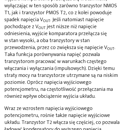
wyłączając w ten sposób zarówno tranzystor NMOS
T1, jak i tranzystor PMOS T2, co z kolei powoduje
spadek napięcia V
. Jeśli natomiast napięcie
OUT
pochodzące z V
jest niższe niż napięcie
OUT
odniesienia, wyjście komparatora przełącza się
w stan wysoki, a oba tranzystory w stan
przewodzenia, przez co zwiększa się napięcie V
.
OUT
Taka funkcja porównywania napięć pozwala
tranzystorom pracować w warunkach częstego
włączania i wyłączania (impulsowych). Dzięki temu
straty mocy na tranzystorze utrzymane są na niskim
poziomie. Oprócz napięcia wyjściowego
potencjometru, na częstotliwość przełączania ma
również wpływ obciążenie wyjścia układu.
Wraz ze wzrostem napięcia wyjściowego
potencjometru, rośnie także napięcie wyjściowe
układu. Tranzystor T2 włącza się częściej, co pozwala
ładować kondensatory do wyższego napięcia.