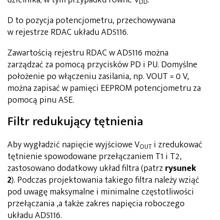
dzielnika; w tym przypadku równe V
.
DD
D to pozycja potencjometru, przechowywana
w rejestrze RDAC układu AD5116.
Zawartością rejestru RDAC w AD5116 można
zarządzać za pomocą przycisków PD i PU. Domyślne
położenie po włączeniu zasilania, np. VOUT = 0 V,
można zapisać w pamięci EEPROM potencjometru za
pomocą pinu ASE.
Filtr redukujący tętnienia
Aby wygładzić napięcie wyjściowe V
i zredukować
OUT
tętnienie spowodowane przełączaniem T1 i T2,
zastosowano dodatkowy układ filtra (patrz
rysunek
2
). Podczas projektowania takiego filtra należy wziąć
pod uwagę maksymalne i minimalne częstotliwości
przełączania ,a także zakres napięcia roboczego
układu AD5116.