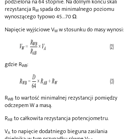
podzielona na 64 stopnie. Na dolnym końcu skali
rezystancja R
spada do minimalnego poziomu
W
wynoszącego typowo 45…70 Ω.
Napięcie wyjściowe V
w stosunku do masy wynosi:
W
gdzie R
:
WB
R
to wartość minimalnej rezystancji pomiędzy
WB
odczepem W a masą.
R
to całkowita rezystancja potencjometru.
AB
V
to napięcie dodatniego bieguna zasilania
A