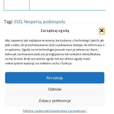
Tagi:
ESD
,
Nexperia
,
podzespoły
Zarządzaj zgodą
Aby zapewnić jak najlepsze wrażenia, korzystamy z technologii, takich jak
Przeczytaj również:
pliki cookie, do przechowywania i/lub uzyskiwania dostępu do informacji o
urządzeniu. Zgoda na te technologie pozwoli nam przetwarzać dane,
takie jak zachowanie podczas przeglądania lub unikalne identyfikatory
na tej stronie. Brak wyrażenia zgody lub wycofanie zgody może
niekorzystnie wpłynąć na niektóre cechy i funkcje.
Global Electronics
Microchip i Micron
Farnell podejmuje
Akceptuję
Association
prezentują
współpracę
opublikowało
architekturę
z Hailo w zakresie
Odmów
normę IPC-A-630A
pamięci masowej
Edge AI
dotyczącą
PCIe® Gen 6 dla AI
obudów
oraz centrów
Zobacz preferencje
elektronicznych
danych
Polityka ciasteczek
Oświadczenie o prywatności