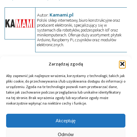
Kamami.pl
Autor:
Polski sklep internetowy, biuro konstrukcyjne oraz
producent elektroniki, specjalizujący się w
systemach dla robotyków, podzespołach IoT oraz
minikomputerach. Oferuje duży asortyment płytek
Arduino, Raspberry Pi, czujników oraz modułów
elektronicznych.
Zarządzaj zgodą
Tagi:
Kamami
,
konkurs
,
Siemens
Aby zapewnić jak najlepsze wrażenia, korzystamy z technologii, takich jak
pliki cookie, do przechowywania i/lub uzyskiwania dostępu do informacji o
urządzeniu. Zgoda na te technologie pozwoli nam przetwarzać dane,
Przeczytaj również:
takie jak zachowanie podczas przeglądania lub unikalne identyfikatory
na tej stronie. Brak wyrażenia zgody lub wycofanie zgody może
niekorzystnie wpłynąć na niektóre cechy i funkcje.
Akceptuję
Global Electronics
Microchip i Micron
Farnell podejmuje
Odmów