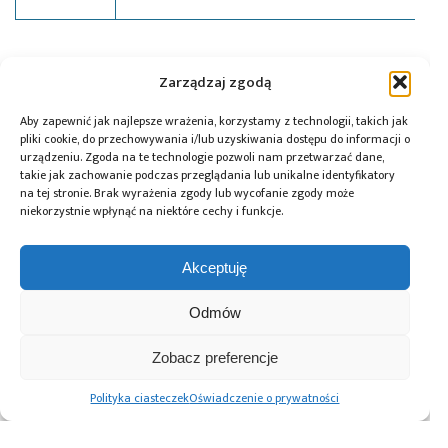
Tagi:
nagroda
,
news
,
Renex
Zarządzaj zgodą
Aby zapewnić jak najlepsze wrażenia, korzystamy z technologii, takich jak
pliki cookie, do przechowywania i/lub uzyskiwania dostępu do informacji o
Przeczytaj również:
urządzeniu. Zgoda na te technologie pozwoli nam przetwarzać dane,
takie jak zachowanie podczas przeglądania lub unikalne identyfikatory
na tej stronie. Brak wyrażenia zgody lub wycofanie zgody może
niekorzystnie wpłynąć na niektóre cechy i funkcje.
Akceptuję
10 lat Finder
Global Electronics
Microchip i Micron
Polska – jubileusz
Association
prezentują
Odmów
z perspektywą
opublikowało
architekturę
dalszego rozwoju
normę IPC-A-630A
pamięci masowej
dotyczącą
PCIe® Gen 6 dla AI
Zobacz preferencje
obudów
oraz centrów
elektronicznych
danych
Polityka ciasteczek
Oświadczenie o prywatności