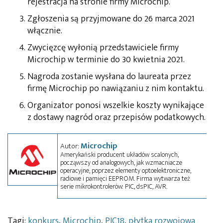
rejestracja na stronie firmy Microchip.
Zgłoszenia są przyjmowane do 26 marca 2021
włącznie.
Zwycięzcę wyłonią przedstawiciele firmy
Microchip w terminie do 30 kwietnia 2021.
Nagroda zostanie wysłana do laureata przez
firmę Microchip po nawiązaniu z nim kontaktu.
Organizator ponosi wszelkie koszty wynikające
z dostawy nagród oraz przepisów podatkowych.
Microchip
Autor:
Amerykański producent układów scalonych,
począwszy od analogowych, jak wzmacniacze
operacyjne, poprzez elementy optoelektroniczne,
radiowe i pamięci EEPROM. Firma wytwarza też
serie mikrokontrolerów: PIC, dsPIC, AVR.
Tagi:
konkurs
,
Microchip
,
PIC18
,
płytka rozwojowa