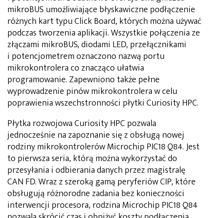
mikroBUS umożliwiające błyskawiczne podłączenie
różnych kart typu Click Board, których można używać
podczas tworzenia aplikacji. Wszystkie połączenia ze
złączami mikroBUS, diodami LED, przełącznikami
i potencjometrem oznaczono nazwą portu
mikrokontrolera co znacząco ułatwia
programowanie. Zapewniono także pełne
wyprowadzenie pinów mikrokontrolera w celu
poprawienia wszechstronności płytki Curiosity HPC.
Płytka rozwojowa Curiosity HPC pozwala
jednocześnie na zapoznanie się z obsługą nowej
rodziny mikrokontrolerów Microchip PIC18 Q84. Jest
to pierwsza seria, którą można wykorzystać do
przesyłania i odbierania danych przez magistralę
CAN FD. Wraz z szeroką gamą peryferiów CIP, które
obsługują różnorodne zadania bez konieczności
interwencji procesora, rodzina Microchip PIC18 Q84
pozwala skrócić czas i obniżyć koszty podłączenia