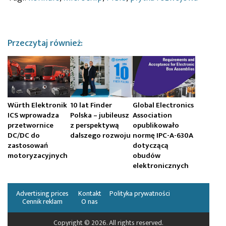
Przeczytaj również:
Würth Elektronik
10 lat Finder
Global Electronics
ICS wprowadza
Polska – jubileusz
Association
przetwornice
z perspektywą
opublikowało
DC/DC do
dalszego rozwoju
normę IPC-A-630A
zastosowań
dotyczącą
motoryzacyjnych
obudów
elektronicznych
Advertising prices
Kontakt
Polityka prywatności
Cennik reklam
O nas
Copyright © 2026. All rights reserved.