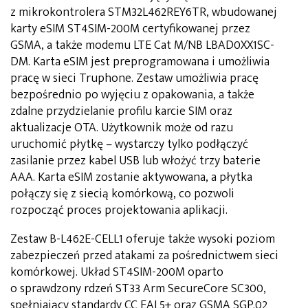
z mikrokontrolera STM32L462REY6TR, wbudowanej
karty eSIM ST4SIM-200M certyfikowanej przez
GSMA, a także modemu LTE Cat M/NB LBAD0XX1SC-
DM. Karta eSIM jest preprogramowana i umożliwia
pracę w sieci Truphone. Zestaw umożliwia pracę
bezpośrednio po wyjęciu z opakowania, a także
zdalne przydzielanie profilu karcie SIM oraz
aktualizacje OTA. Użytkownik może od razu
uruchomić płytkę – wystarczy tylko podłączyć
zasilanie przez kabel USB lub włożyć trzy baterie
AAA. Karta eSIM zostanie aktywowana, a płytka
połączy się z siecią komórkową, co pozwoli
rozpocząć proces projektowania aplikacji.
Zestaw B-L462E-CELL1 oferuje także wysoki poziom
zabezpieczeń przed atakami za pośrednictwem sieci
komórkowej. Układ ST4SIM-200M oparto
o sprawdzony rdzeń ST33 Arm SecureCore SC300,
spełniający standardy CC EAL5+ oraz GSMA SGP.02