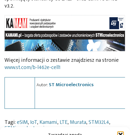
v3.2.
Więcej informacji o zestawie znajdziesz na stronie
www.st.com/b-l462e-cell1
ST Microelectronics
Autor:
Tagi:
eSIM
,
IoT
,
Kamami
,
LTE
,
Murata
,
STM32L4
,
STMicroelectronics
Zarządzaj zgodą