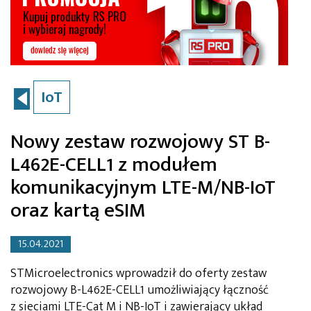
IoT
Nowy zestaw rozwojowy ST B-
L462E-CELL1 z modułem
komunikacyjnym LTE-M/NB-IoT
oraz kartą eSIM
15.04.2021
STMicroelectronics wprowadził do oferty zestaw
rozwojowy B-L462E-CELL1 umożliwiający łączność
z sieciami LTE-Cat M i NB-IoT i zawierający układ