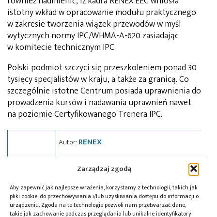
również nadmienić, iż kadra RENEX EEC wniosła
istotny wkład w opracowanie modułu praktycznego
w zakresie tworzenia wiązek przewodów w myśl
wytycznych normy IPC/WHMA-A-620 zasiadając
w komitecie technicznym IPC.
Polski podmiot szczyci się przeszkoleniem ponad 30
tysięcy specjalistów w kraju, a także za granicą. Co
szczególnie istotne Centrum posiada uprawnienia do
prowadzenia kursów i nadawania uprawnień nawet
na poziomie Certyfikowanego Trenera IPC.
RENEX
Autor:
Zarządzaj zgodą
Aby zapewnić jak najlepsze wrażenia, korzystamy z technologii, takich jak
pliki cookie, do przechowywania i/lub uzyskiwania dostępu do informacji o
Tagi:
news
,
Renex
urządzeniu. Zgoda na te technologie pozwoli nam przetwarzać dane,
takie jak zachowanie podczas przeglądania lub unikalne identyfikatory