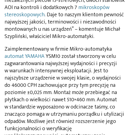
niezależnych pieców 15-strefowych, dwóch stanowisk
AOI na kontroli i dodatkowych 7
mikroskopów
stereoskopowych
. Daje to naszym klientom pewność
najwyższej jakości, terminowości i niezawodności
montowanych u nas urządzeń” – komentuje Michał
Szypliński, właściciel Mikro-automatyki.
Zaimplementowany w firmie Mikro-automatyka
automat YAMAHA
YSM10 został stworzony w celu
zagwarantowania najwyższej wydajności i precyzji
w warunkach intensywnej eksploatacji. Jest to
najszybsze urządzenie w swojej klasie, o wydajności
do 46000 CPH zachowujące przy tym precyzję na
poziomie ±0,025 mm. Montaż może przebiegać na
płytkach o wielkości nawet 510×460 mm. Automat
w standardzie wyposażono w odcinacze taśmy, co
znacząco pomaga w utrzymaniu porządku i utylizacji
odpadów. Możliwe jest również rozszerzenie jego
funkcjonalności o weryfikację