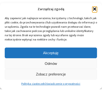
Tagi:
news
,
Renex
,
Yamaha SMT
Zarządzaj zgodą
Aby zapewnić jak najlepsze wrażenia, korzystamy z technologii, takich jak
pliki cookie, do przechowywania i/lub uzyskiwania dostępu do informacji o
urządzeniu. Zgoda na te technologie pozwoli nam przetwarzać dane,
Przeczytaj również:
takie jak zachowanie podczas przeglądania lub unikalne identyfikatory
na tej stronie. Brak wyrażenia zgody lub wycofanie zgody może
niekorzystnie wpłynąć na niektóre cechy i funkcje.
Akceptuję
DigiKey i Shawn
AI Act: Nowy
Polska bez
Hymel: webinaria
obowiązek
megafabryki, ale
Odmów
i filmy
wyraźnego
z technologią. Jaką
z wykorzystaniem
oznaczania treści
rolę może odegrać
Zobacz preferencje
robotów Balance
generowanych
w europejskim
Bots
przez AI
ekosystemie
Polityka ciasteczek
Oświadczenie o prywatności
półprzewodników?
Advertising prices
Kontakt
Polityka prywatności
Cennik reklam
O nas