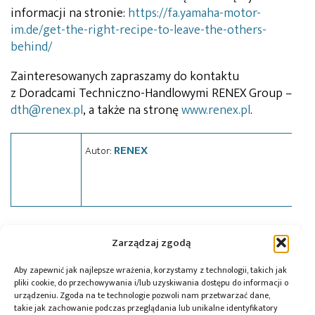
informacji na stronie:
https://fa.yamaha-motor-
im.de/get-the-right-recipe-to-leave-the-others-
behind/
Zainteresowanych zapraszamy do kontaktu
z Doradcami Techniczno-Handlowymi RENEX Group –
dth@renex.pl
, a także na stronę
www.renex.pl
.
RENEX
Autor:
Tagi:
nagroda
,
news
,
Renex
,
Yamaha
Zarządzaj zgodą
Aby zapewnić jak najlepsze wrażenia, korzystamy z technologii, takich jak
pliki cookie, do przechowywania i/lub uzyskiwania dostępu do informacji o
urządzeniu. Zgoda na te technologie pozwoli nam przetwarzać dane,
Przeczytaj również:
takie jak zachowanie podczas przeglądania lub unikalne identyfikatory