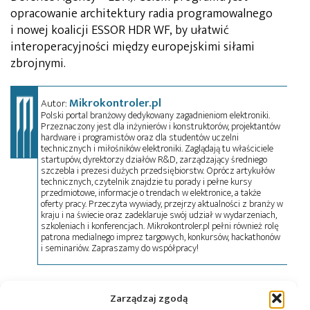
opracowanie architektury radia programowalnego
i nowej koalicji ESSOR HDR WF, by ułatwić
interoperacyjności między europejskimi siłami
zbrojnymi.
Mikrokontroler.pl
Autor:
Polski portal branżowy dedykowany zagadnieniom elektroniki.
Przeznaczony jest dla inżynierów i konstruktorów, projektantów
hardware i programistów oraz dla studentów uczelni
technicznych i miłośników elektroniki. Zaglądają tu właściciele
startupów, dyrektorzy działów R&D, zarządzający średniego
szczebla i prezesi dużych przedsiębiorstw. Oprócz artykułów
technicznych, czytelnik znajdzie tu porady i pełne kursy
przedmiotowe, informacje o trendach w elektronice, a także
oferty pracy. Przeczyta wywiady, przejrzy aktualności z branży w
kraju i na świecie oraz zadeklaruje swój udział w wydarzeniach,
szkoleniach i konferencjach. Mikrokontroler.pl pełni również rolę
patrona medialnego imprez targowych, konkursów, hackathonów
i seminariów. Zapraszamy do współpracy!
Tagi:
news
,
SDR
Zarządzaj zgodą