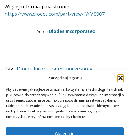
Więcej informacji na stronie
https://www.diodes.com/part/view/PAM8907
Diodes Incorporated
Autor:
Tagi:
Diodes Incorporated
,
podzespoły
Zarządzaj zgodą
Aby zapewnić jak najlepsze wrażenia, korzystamy z technologii, takich jak
Przeczytaj również:
pliki cookie, do przechowywania i/lub uzyskiwania dostępu do informacji o
urządzeniu. Zgoda na te technologie pozwoli nam przetwarzać dane,
takie jak zachowanie podczas przeglądania lub unikalne identyfikatory
na tej stronie. Brak wyrażenia zgody lub wycofanie zgody może
niekorzystnie wpłynąć na niektóre cechy i funkcje.
Global Electronics
Microchip i Micron
Farnell podejmuje
Akceptuję