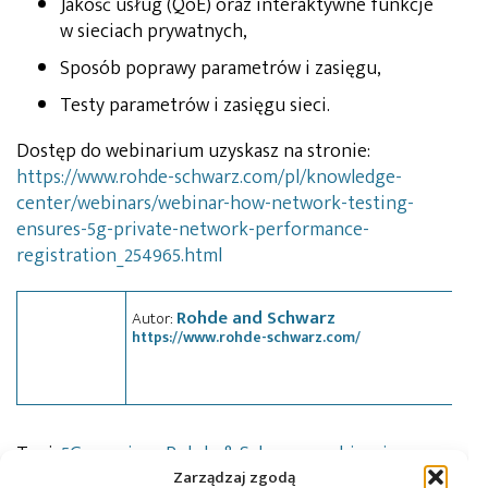
Jakość usług (QoE) oraz interaktywne funkcje
w sieciach prywatnych,
Sposób poprawy parametrów i zasięgu,
Testy parametrów i zasięgu sieci.
Dostęp do webinarium uzyskasz na stronie:
https://www.rohde-schwarz.com/pl/knowledge-
center/webinars/webinar-how-network-testing-
ensures-5g-private-network-performance-
registration_254965.html
Rohde and Schwarz
Autor:
https://www.rohde-schwarz.com/
Tagi:
5G
,
pomiary
,
Rohde & Schwarz
,
webinarium
Zarządzaj zgodą