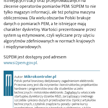
istniejących stacji oraz przeprowadzanych na
zlecenie operatorów pomiarów PEM. SI2PEM to nie
tylko magazyn informacji, ale też potężna maszyna
obliczeniowa. Dla wielu obszarów Polski brakuje
danych o pomiarach PEM, a te istniejące mają
charakter dyskretny. Wartości prezentowane przez
system są estymowane, czyli wyliczane przy użyciu
algorytmów zdefiniowanych w normach krajowych
i międzynarodowych.
SI2PEM jest dostępny pod adresem
www.si2pem.gov.pl
.
Mikrokontroler.pl
Autor:
Polski portal branżowy dedykowany zagadnieniom elektroniki.
Przeznaczony jest dla inżynierów i konstruktorów, projektantów
hardware i programistów oraz dla studentów uczelni
technicznych i miłośników elektroniki. Zaglądają tu właściciele
startupów, dyrektorzy działów R&D, zarządzający średniego
szczebla i prezesi dużych przedsiębiorstw. Oprócz artykułów
technicznych, czytelnik znajdzie tu porady i pełne kursy
przedmiotowe, informacje o trendach w elektronice, a także