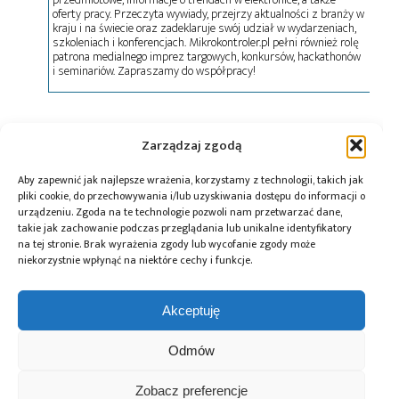
oferty pracy. Przeczyta wywiady, przejrzy aktualności z branży w
kraju i na świecie oraz zadeklaruje swój udział w wydarzeniach,
szkoleniach i konferencjach. Mikrokontroler.pl pełni również rolę
patrona medialnego imprez targowych, konkursów, hackathonów
i seminariów. Zapraszamy do współpracy!
Tagi:
Instytut Łączności
,
news
Zarządzaj zgodą
Aby zapewnić jak najlepsze wrażenia, korzystamy z technologii, takich jak
pliki cookie, do przechowywania i/lub uzyskiwania dostępu do informacji o
Przeczytaj również:
urządzeniu. Zgoda na te technologie pozwoli nam przetwarzać dane,
takie jak zachowanie podczas przeglądania lub unikalne identyfikatory
na tej stronie. Brak wyrażenia zgody lub wycofanie zgody może
niekorzystnie wpłynąć na niektóre cechy i funkcje.
Akceptuję
Global Electronics
Microchip i Micron
Farnell podejmuje
Association
prezentują
współpracę
Odmów
opublikowało
architekturę
z Hailo w zakresie
normę IPC-A-630A
pamięci masowej
Edge AI
dotyczącą
PCIe® Gen 6 dla AI
Zobacz preferencje