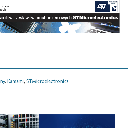
zny
,
Kamami
,
STMicroelectronics