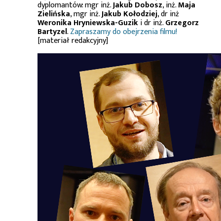
dyplomantów: mgr inż.
Jakub Dobosz
, inż.
Maja
Zielińska
, mgr inż.
Jakub Kołodziej
, dr inż
Weronika Hryniewska-Guzik
i dr inż.
Grzegorz
Bartyzel
.
Zapraszamy do obejrzenia filmu!
[materiał redakcyjny]