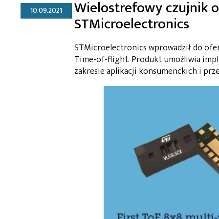
Wielostrefowy czujnik o
10.09.2021
STMicroelectronics
STMicroelectronics wprowadził do ofer
Time-of-flight. Produkt umożliwia imp
zakresie aplikacji konsumenckich i pr