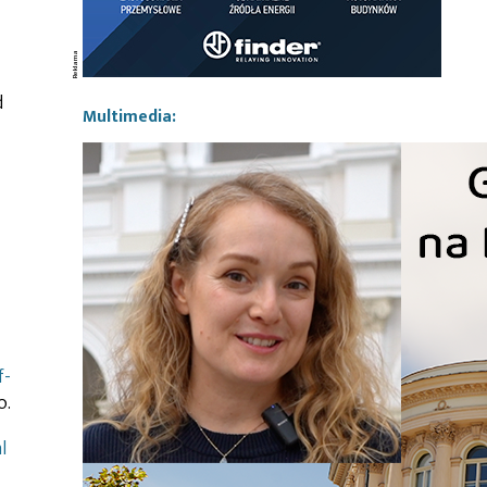
d
Multimedia:
f-
o.
l