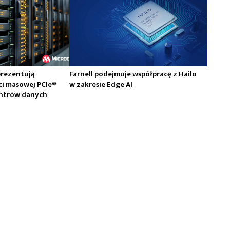
prezentują
Farnell podejmuje współpracę z Hailo
ci masowej PCIe®
w zakresie Edge AI
centrów danych