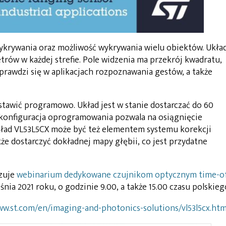
wykrywania oraz możliwość wykrywania wielu obiektów. Ukła
trów w każdej strefie. Pole widzenia ma przekrój kwadratu,
sprawdzi się w aplikacjach rozpoznawania gestów, a także
tawić programowo. Układ jest w stanie dostarczać do 60
 konfiguracja oprogramowania pozwala na osiągnięcie
Układ VL53L5CX może być też elementem systemu korekcji
że dostarczyć dokładnej mapy głębii, co jest przydatne
zuje
webinarium dedykowane czujnikom optycznym time-o
nia 2021 roku, o godzinie 9.00, a także 15.00 czasu polskieg
ww.st.com/en/imaging-and-photonics-solutions/vl53l5cx.htm