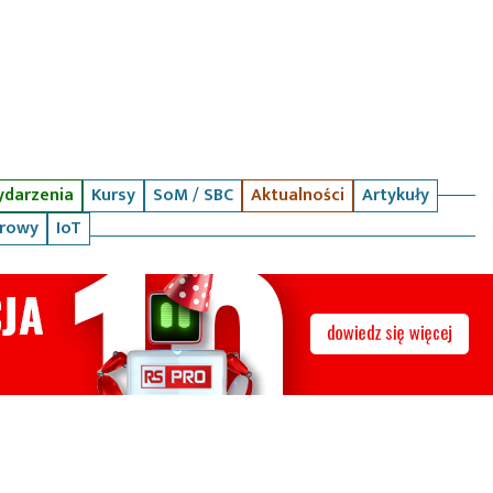
darzenia
Kursy
SoM / SBC
Aktualności
Artykuły
arowy
IoT