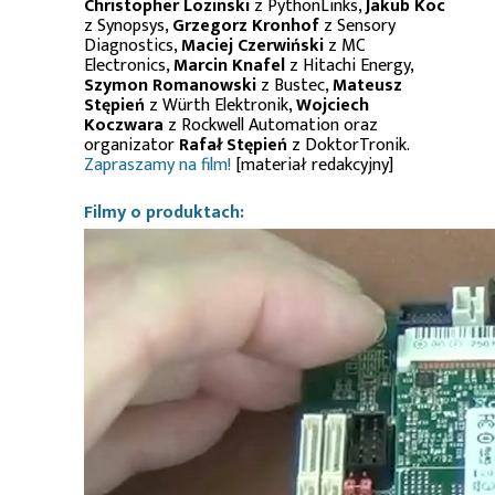
Christopher Lozinski
z PythonLinks,
Jakub Koc
z Synopsys,
Grzegorz Kronhof
z Sensory
Diagnostics,
Maciej Czerwiński
z MC
Electronics,
Marcin Knafel
z Hitachi Energy,
Szymon Romanowski
z Bustec,
Mateusz
Stępień
z Würth Elektronik,
Wojciech
Koczwara
z Rockwell Automation oraz
organizator
Rafał Stępień
z DoktorTronik.
Zapraszamy na film!
[materiał redakcyjny]
Filmy o produktach: