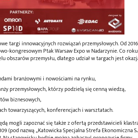
we targi innowacyjnych rozwiązań przemysłowych. Od 2016
owo-kongresowym Ptak Warsaw Expo w Nadarzynie. Co roku
elu obszarów przemysłu, dlatego udział w targach jest okazj
ndami branżowymi i nowościami na rynku,
nży przemysłowych, którzy podzielą się cenną wiedzą,
któw biznesowych,
ach towarzyszących, konferencjach i warsztatach.
ą mogli zapoznać się także z ofertą przedstawicieli klastr
09 (pod nazwą „Katowicka Specjalna Strefa Ekonomiczna S.
 B. Na stanowisku będzie można zobaczyć propozycje firmy