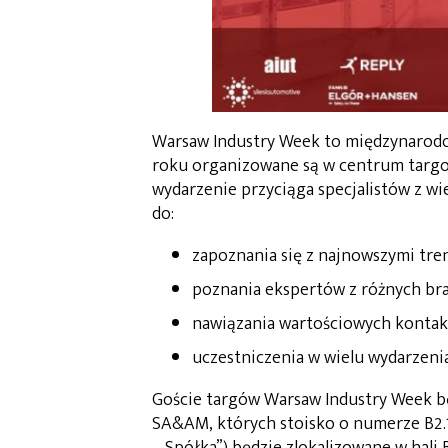
Warsaw Industry Week to międzynarodo
roku organizowane są w centrum targ
wydarzenie przyciąga specjalistów z wi
do:
zapoznania się z najnowszymi tre
poznania ekspertów z różnych bra
nawiązania wartościowych konta
uczestniczenia w wielu wydarzeni
Goście targów Warsaw Industry Week będ
SA&AM, których stoisko o numerze B2.1
– Spółka”) będzie zlokalizowane w hali