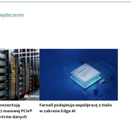
wydarzenie
prezentują
Farnell podejmuje współpracę z Hailo
ci masowej PCIe®
w zakresie Edge AI
centrów danych