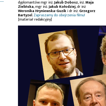
dyplomantów: mgr inż.
Jakub Dobosz
, inż.
Maja
Zielińska
, mgr inż.
Jakub Kołodziej
, dr inż
Weronika Hryniewska-Guzik
i dr inż.
Grzegorz
Bartyzel
.
Zapraszamy do obejrzenia filmu!
[materiał redakcyjny]