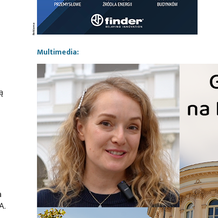
Multimedia:
ą
a
A.