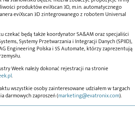
żliwości produktów eviXscan 3D, m.in. automatycznego
kanera eviXscan 3D zintegrowanego z robotem Universal
ku czekać będą także koordynator SA&AM oraz specjaliści
Systems, Systemy Przetwarzania i Integracji Danych (SPIID),
G Engineering Polska i 5S Automate, którzy zaprezentują
rzemysłu.
stry Week należy dokonać rejestracji na stronie
ek.pl
.
taktu wszystkie osoby zainteresowane udziałem w targach
ia darmowych zaproszeń (
marketing@evatronix.com
).