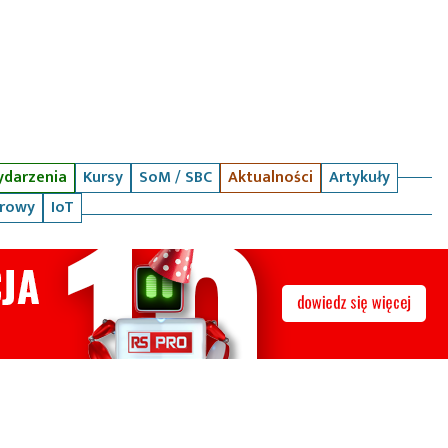
darzenia
Kursy
SoM / SBC
Aktualności
Artykuły
arowy
IoT