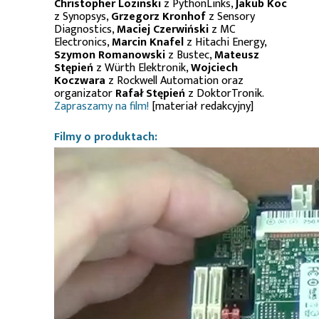
Christopher Lozinski
z PythonLinks,
Jakub Koc
z Synopsys,
Grzegorz Kronhof
z Sensory
Diagnostics,
Maciej Czerwiński
z MC
Electronics,
Marcin Knafel
z Hitachi Energy,
Szymon Romanowski
z Bustec,
Mateusz
Stępień
z Würth Elektronik,
Wojciech
Koczwara
z Rockwell Automation oraz
organizator
Rafał Stępień
z DoktorTronik.
Zapraszamy na film!
[materiał redakcyjny]
Filmy o produktach: