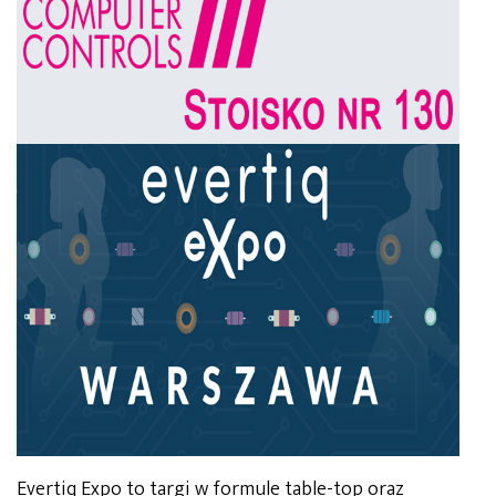
Evertiq Expo to targi w formule table-top oraz