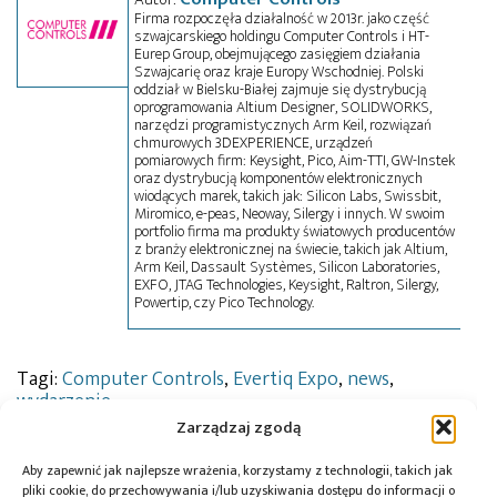
Firma rozpoczęła działalność w 2013r. jako część
szwajcarskiego holdingu Computer Controls i HT-
Eurep Group, obejmującego zasięgiem działania
Szwajcarię oraz kraje Europy Wschodniej. Polski
oddział w Bielsku-Białej zajmuje się dystrybucją
oprogramowania Altium Designer, SOLIDWORKS,
narzędzi programistycznych Arm Keil, rozwiązań
chmurowych 3DEXPERIENCE, urządzeń
pomiarowych firm: Keysight, Pico, Aim-TTI, GW-Instek
oraz dystrybucją komponentów elektronicznych
wiodących marek, takich jak: Silicon Labs, Swissbit,
Miromico, e-peas, Neoway, Silergy i innych. W swoim
portfolio firma ma produkty światowych producentów
z branży elektronicznej na świecie, takich jak Altium,
Arm Keil, Dassault Systèmes, Silicon Laboratories,
EXFO, JTAG Technologies, Keysight, Raltron, Silergy,
Powertip, czy Pico Technology.
Tagi:
Computer Controls
,
Evertiq Expo
,
news
,
wydarzenie
Zarządzaj zgodą
Aby zapewnić jak najlepsze wrażenia, korzystamy z technologii, takich jak
pliki cookie, do przechowywania i/lub uzyskiwania dostępu do informacji o