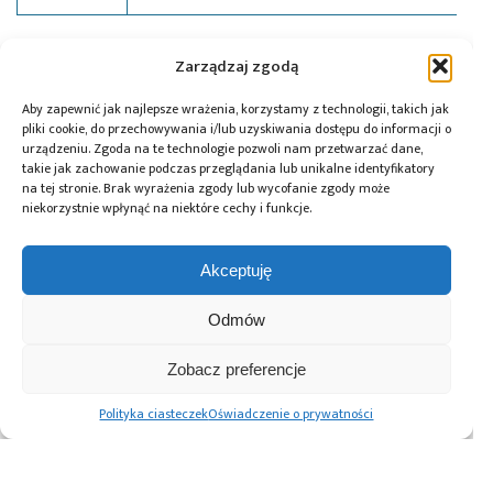
Tagi:
Broadcom Ltd
,
Farnell
,
pomiary
,
sprzęt
Zarządzaj zgodą
pomiarowy
Aby zapewnić jak najlepsze wrażenia, korzystamy z technologii, takich jak
pliki cookie, do przechowywania i/lub uzyskiwania dostępu do informacji o
urządzeniu. Zgoda na te technologie pozwoli nam przetwarzać dane,
takie jak zachowanie podczas przeglądania lub unikalne identyfikatory
Przeczytaj również:
na tej stronie. Brak wyrażenia zgody lub wycofanie zgody może
niekorzystnie wpłynąć na niektóre cechy i funkcje.
Akceptuję
Global Electronics
Microchip i Micron
Farnell ma umowę
Odmów
Association
prezentują
dystrybucyjną
opublikowało
architekturę
z firmą RIGOL
Zobacz preferencje
normę IPC-A-630A
pamięci masowej
Technologies
dotyczącą
PCIe® Gen 6 dla AI
Polityka ciasteczek
Oświadczenie o prywatności
obudów
oraz centrów
elektronicznych
danych