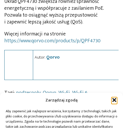
Układ QPF4730 zwiększa również sprawność
energetyczną i współpracuje z zasilaniem PoE.
Pozwala to osiągnąć wyższą przepustowość
i zapewnić lepszą jakość usług (QoS).
Więcej informacji na stronie
https://www.qorvo.com/products/p/QPF4730
Qorvo
Autor:
Tagi:
podzespoły
,
Qorvo
,
Wi-Fi
,
Wi-Fi 6
Zarządzaj zgodą
Aby zapewnić jak najlepsze wrażenia, korzystamy z technologii, takich jak
pliki cookie, do przechowywania i/lub uzyskiwania dostępu do informacji o
Przeczytaj również:
urządzeniu. Zgoda na te technologie pozwoli nam przetwarzać dane,
takie jak zachowanie podczas przeglądania lub unikalne identyfikatory