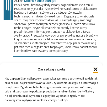
Mikrokontroler.pl
Autor:
Polski portal branżowy dedykowany zagadnieniom elektroniki.
Przeznaczony jest dla inżynierów i konstruktorów, projektantów
hardware i programistów oraz dla studentów uczelni
technicznych i miłośników elektroniki. Zaglądają tu właściciele
startupów, dyrektorzy działów R&D, zarządzający średniego
szczebla i prezesi dużych przedsiębiorstw. Oprócz artykułów
technicznych, czytelnik znajdzie tu porady i pełne kursy
przedmiotowe, informacje o trendach w elektronice, a także
oferty pracy. Przeczyta wywiady, przejrzy aktualności z branży w
kraju i na świecie oraz zadeklaruje swój udział w wydarzeniach,
szkoleniach i konferencjach. Mikrokontroler.pl pełni również rolę
patrona medialnego imprez targowych, konkursów, hackathonów
i seminariów. Zapraszamy do współpracy!
Tagi:
minikomputer
,
SBC
Zarządzaj zgodą
Aby zapewnić jak najlepsze wrażenia, korzystamy z technologii, takich jak
pliki cookie, do przechowywania i/lub uzyskiwania dostępu do informacji o
urządzeniu. Zgoda na te technologie pozwoli nam przetwarzać dane,
Przeczytaj również:
takie jak zachowanie podczas przeglądania lub unikalne identyfikatory
na tej stronie. Brak wyrażenia zgody lub wycofanie zgody może
niekorzystnie wpłynąć na niektóre cechy i funkcje.