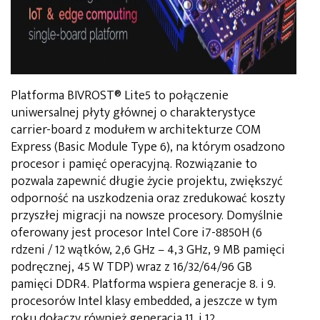
Platforma BIVROST® Lite5 to połączenie
uniwersalnej płyty głównej o charakterystyce
carrier-board z modułem w architekturze COM
Express (Basic Module Type 6), na którym osadzono
procesor i pamięć operacyjną. Rozwiązanie to
pozwala zapewnić długie życie projektu, zwiększyć
odporność na uszkodzenia oraz zredukować koszty
przyszłej migracji na nowsze procesory. Domyślnie
oferowany jest procesor Intel Core i7-8850H (6
rdzeni / 12 wątków, 2,6 GHz – 4,3 GHz, 9 MB pamięci
podręcznej, 45 W TDP) wraz z 16/32/64/96 GB
pamięci DDR4. Platforma wspiera generacje 8. i 9.
procesorów Intel klasy embedded, a jeszcze w tym
roku dołączy również generacja 11. i 12.