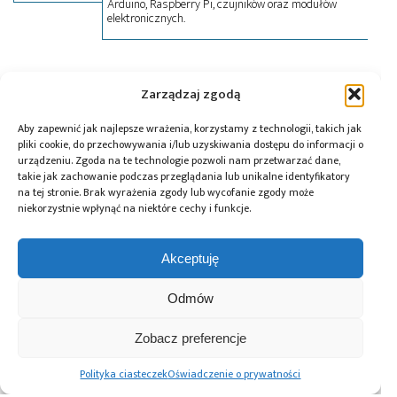
Arduino, Raspberry Pi, czujników oraz modułów
elektronicznych.
Tagi:
Kamami
,
płytka rozwojowa
,
Raspberry Pi
,
Wi-Fi
Zarządzaj zgodą
Aby zapewnić jak najlepsze wrażenia, korzystamy z technologii, takich jak
pliki cookie, do przechowywania i/lub uzyskiwania dostępu do informacji o
Przeczytaj również:
urządzeniu. Zgoda na te technologie pozwoli nam przetwarzać dane,
takie jak zachowanie podczas przeglądania lub unikalne identyfikatory
na tej stronie. Brak wyrażenia zgody lub wycofanie zgody może
niekorzystnie wpłynąć na niektóre cechy i funkcje.
Akceptuję
Global Electronics
Microchip i Micron
Farnell podejmuje
Association
prezentują
współpracę
Odmów
opublikowało
architekturę
z Hailo w zakresie
normę IPC-A-630A
pamięci masowej
Edge AI
dotyczącą
PCIe® Gen 6 dla AI
Zobacz preferencje
obudów
oraz centrów
elektronicznych
danych
Polityka ciasteczek
Oświadczenie o prywatności