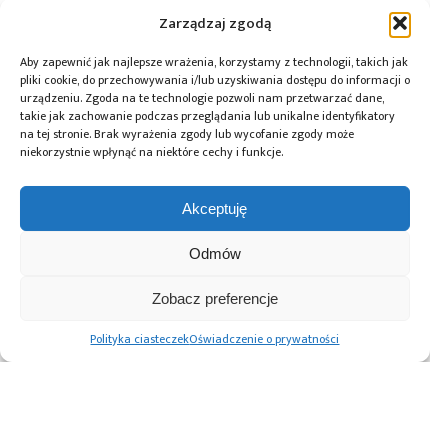
Zarządzaj zgodą
Aby zapewnić jak najlepsze wrażenia, korzystamy z technologii, takich jak
Przeczytaj również:
pliki cookie, do przechowywania i/lub uzyskiwania dostępu do informacji o
urządzeniu. Zgoda na te technologie pozwoli nam przetwarzać dane,
takie jak zachowanie podczas przeglądania lub unikalne identyfikatory
na tej stronie. Brak wyrażenia zgody lub wycofanie zgody może
niekorzystnie wpłynąć na niektóre cechy i funkcje.
10 lat Finder
Global Electronics
Microchip i Micron
Akceptuję
Polska – jubileusz
Association
prezentują
z perspektywą
opublikowało
architekturę
Odmów
dalszego rozwoju
normę IPC-A-630A
pamięci masowej
dotyczącą
PCIe® Gen 6 dla AI
obudów
oraz centrów
Zobacz preferencje
elektronicznych
danych
Polityka ciasteczek
Oświadczenie o prywatności
Advertising prices
Kontakt
Polityka prywatności
Cennik reklam
O nas
Copyright © 2026. All rights reserved.