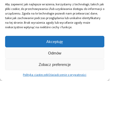
oraz systemy połączeń. Dzięki wysokiemu
Aby zapewnić jak najlepsze wrażenia, korzystamy z technologii, takich jak
poziomowi wiedzy technicznej, CODICO oferuje
usługi projektowe i wsparcie techniczne.
pliki cookie, do przechowywania i/lub uzyskiwania dostępu do informacji o
urządzeniu. Zgoda na te technologie pozwoli nam przetwarzać dane,
takie jak zachowanie podczas przeglądania lub unikalne identyfikatory
na tej stronie. Brak wyrażenia zgody lub wycofanie zgody może
Tagi:
artykuły
,
Codico
,
Qualcomm
,
SOM
niekorzystnie wpłynąć na niektóre cechy i funkcje.
Akceptuję
Przeczytaj również:
Odmów
Zobacz preferencje
Polityka ciasteczek
Oświadczenie o prywatności
Automatyzacja
Paweł Pieczul:
Prototypowanie
magazynu
Nowoczesny chip
elektroniki i AI:
komponentów –
powstaje dwa
Arduino
większa
razy
i platformy
efektywność
embedded od
i ciągłość
projektu do
produkcji z ESSEGI
wdrożenia