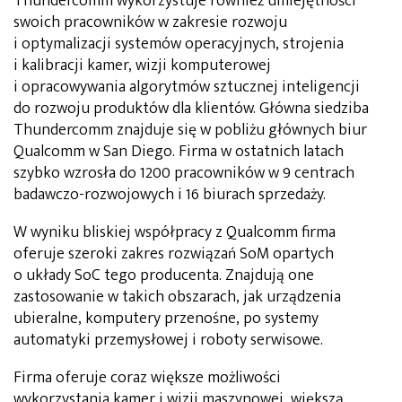
Thundercomm wykorzystuje również umiejętności
swoich pracowników w zakresie rozwoju
i optymalizacji systemów operacyjnych, strojenia
i kalibracji kamer, wizji komputerowej
i opracowywania algorytmów sztucznej inteligencji
do rozwoju produktów dla klientów. Główna siedziba
Thundercomm znajduje się w pobliżu głównych biur
Qualcomm w San Diego. Firma w ostatnich latach
szybko wzrosła do 1200 pracowników w 9 centrach
badawczo-rozwojowych i 16 biurach sprzedaży.
W wyniku bliskiej współpracy z Qualcomm firma
oferuje szeroki zakres rozwiązań SoM opartych
o układy SoC tego producenta. Znajdują one
zastosowanie w takich obszarach, jak urządzenia
ubieralne, komputery przenośne, po systemy
automatyki przemysłowej i roboty serwisowe.
Firma oferuje coraz większe możliwości
wykorzystania kamer i wizji maszynowej, większą