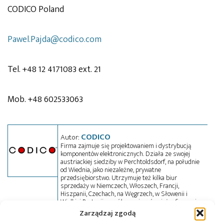
CODICO Poland
Pawel.Pajda@codico.com
Tel. +48 12 4171083 ext. 21
Mob. +48 602533063
CODICO
Autor:
Firma zajmuje się projektowaniem i dystrybucją
komponentów elektronicznych. Działa ze swojej
austriackiej siedziby w Perchtoldsdorf, na południe
od Wiednia, jako niezależne, prywatne
przedsiębiorstwo. Utrzymuje też kilka biur
sprzedaży w Niemczech, Włoszech, Francji,
Hiszpanii, Czechach, na Węgrzech, w Słowenii i
Wielkiej Brytanii, współpracując również z firmami
partnerskimi w Europie Środkowej i Wschodniej.
Zarządzaj zgodą
Portfolio obejmuje komponenty aktywne i pasywne