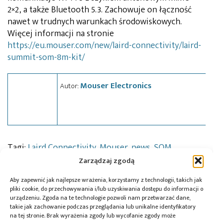
2×2, a także Bluetooth 5.3. Zachowuje on łączność
nawet w trudnych warunkach środowiskowych.
Więcej informacji na stronie
https://eu.mouser.com/new/laird-connectivity/laird-
summit-som-8m-kit/
Mouser Electronics
Autor:
Tagi:
Laird Connectivity
,
Mouser
,
news
,
SOM
Zarządzaj zgodą
Aby zapewnić jak najlepsze wrażenia, korzystamy z technologii, takich jak
pliki cookie, do przechowywania i/lub uzyskiwania dostępu do informacji o
Przeczytaj również:
urządzeniu. Zgoda na te technologie pozwoli nam przetwarzać dane,
takie jak zachowanie podczas przeglądania lub unikalne identyfikatory
na tej stronie. Brak wyrażenia zgody lub wycofanie zgody może