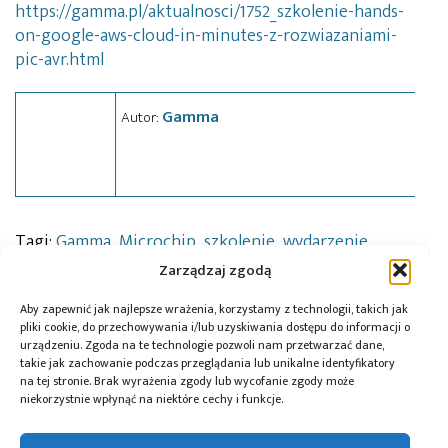
https://gamma.pl/aktualnosci/1752_szkolenie-hands-
on-google-aws-cloud-in-minutes-z-rozwiazaniami-
pic-avr.html
Gamma
Autor:
Tagi:
Gamma
,
Microchip
,
szkolenie
,
wydarzenie
Zarządzaj zgodą
Aby zapewnić jak najlepsze wrażenia, korzystamy z technologii, takich jak
Przeczytaj również:
pliki cookie, do przechowywania i/lub uzyskiwania dostępu do informacji o
urządzeniu. Zgoda na te technologie pozwoli nam przetwarzać dane,
takie jak zachowanie podczas przeglądania lub unikalne identyfikatory
na tej stronie. Brak wyrażenia zgody lub wycofanie zgody może
niekorzystnie wpłynąć na niektóre cechy i funkcje.