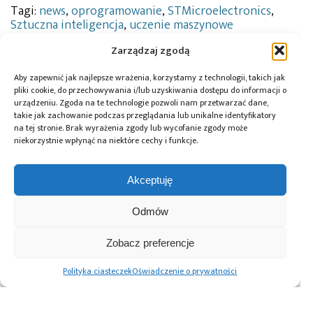
Tagi:
news
,
oprogramowanie
,
STMicroelectronics
,
Sztuczna inteligencja
,
uczenie maszynowe
Zarządzaj zgodą
Aby zapewnić jak najlepsze wrażenia, korzystamy z technologii, takich jak
Przeczytaj również:
pliki cookie, do przechowywania i/lub uzyskiwania dostępu do informacji o
urządzeniu. Zgoda na te technologie pozwoli nam przetwarzać dane,
takie jak zachowanie podczas przeglądania lub unikalne identyfikatory
na tej stronie. Brak wyrażenia zgody lub wycofanie zgody może
niekorzystnie wpłynąć na niektóre cechy i funkcje.
Global Electronics
Microchip i Micron
Farnell podejmuje
Akceptuję
Association
prezentują
współpracę
opublikowało
architekturę
z Hailo w zakresie
Odmów
normę IPC-A-630A
pamięci masowej
Edge AI
dotyczącą
PCIe® Gen 6 dla AI
obudów
oraz centrów
Zobacz preferencje
elektronicznych
danych
Polityka ciasteczek
Oświadczenie o prywatności
Advertising prices
Kontakt
Polityka prywatności
Cennik reklam
O nas