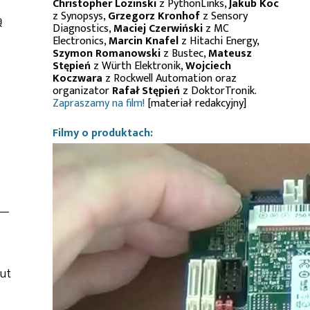
Christopher Lozinski
z PythonLinks,
Jakub Koc
z Synopsys,
Grzegorz Kronhof
z Sensory
ą
Diagnostics,
Maciej Czerwiński
z MC
Electronics,
Marcin Knafel
z Hitachi Energy,
Szymon Romanowski
z Bustec,
Mateusz
Stępień
z Würth Elektronik,
Wojciech
Koczwara
z Rockwell Automation oraz
organizator
Rafał Stępień
z DoktorTronik.
Zapraszamy na film!
[materiał redakcyjny]
Filmy o produktach:
 —
nut