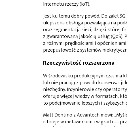
Internetu rzeczy (IoT).
Jest ku temu dobry powód. Do zalet 5G n
ulepszona obsługa pozwalająca na podłą
oraz segmentacja sieci, dzięki której 
z gwarantowaną jakością usług (QoS). P
z różnymi prędkościami i opóźnieniami
przepustowość z systemów niekrytyczny
Rzeczywistość rozszerzona
W środowisku produkcyjnym czas ma kl
lub nie pracują z powodu konserwacji l
niezbędny. Inżynierowie czy operatorzy
oferuje więcej wiedzy w formatach, kt
to podejmowanie lepszych i szybszych d
Matt Dentino z Advantech mówi: „Myślę
istnieje w metawersum i w grach — prze