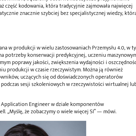
 część kodowania, która tradycyjnie zajmowała najwięcej
ycznie znacznie szybciej bez specjalistycznej wiedzy, któr
wana w produkcji w wielu zastosowaniach Przemysłu 4.0, w t
 na potrzeby konserwacji predykcyjnej, uczeniu maszynowy
amym poprawy jakości, zwiększenia wydajności i oszczędnoś
eniu produkcji w czasie rzeczywistym. Można ją również
owników, uczących się od doświadczonych operatorów
e podczas sesji szkoleniowych w rzeczywistości wirtualnej lu
t Application Engineer w dziale komponentów
ll.
„Myślę, że zobaczymy o wiele więcej SI” — mówi.