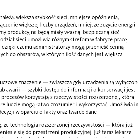
ależą: większa szybkość sieci, mniejsze opóźnienia,
czenie większej liczby urządzeń, mniejsze zużycie energii
firmy produkcyjne będą miały własną, bezpieczną sieć
odział sieci umożliwia różnym strefom w fabryce pracę
, dzięki czemu administratorzy mogą przenieść cenną
ch do obszarów, w których ilość danych jest większa.
uczowe znaczenie — zwłaszcza gdy urządzenia są wyłączon
ub awarii — szybki dostęp do informacji o konserwacji jest
 procesów korzystają z rzeczywistości rozszerzonej, która
óre ludzie mogą łatwo zrozumieć i wykorzystać. Umożliwia i
ecyzji w oparciu o fakty oraz twarde dane.
, że technologia rozszerzonej rzeczywistości — która już
niesie się do przestrzeni produkcyjnej. Już teraz lekarze