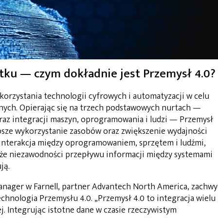
tku — czym dokładnie jest Przemysł 4.0?
korzystania technologii cyfrowych i automatyzacji w celu
nych. Opierając się na trzech podstawowych nurtach —
raz integracji maszyn, oprogramowania i ludzi — Przemysł
epsze wykorzystanie zasobów oraz zwiększenie wydajności
a interakcja między oprogramowaniem, sprzętem i ludźmi,
kże niezawodności przepływu informacji między systemami
ją.
Manager w Farnell, partner Advantech North America, zachwy
echnologia Przemysłu 4.0. „Przemysł 4.0 to integracja wielu
. Integrując istotne dane w czasie rzeczywistym