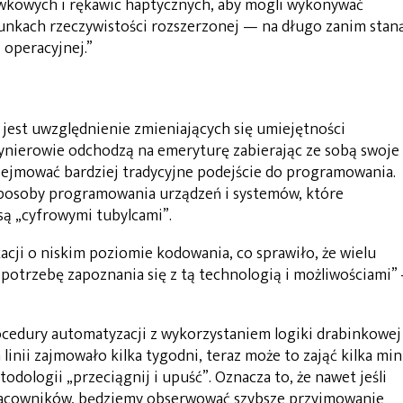
awkowych i rękawic haptycznych, aby mogli wykonywać
runkach rzeczywistości rozszerzonej — na długo zanim stan
 operacyjnej.”
 jest uwzględnienie zmieniających się umiejętności
ynierowie odchodzą na emeryturę zabierając ze sobą swoje
ejmować bardziej tradycyjne podejście do programowania.
sposoby programowania urządzeń i systemów, które
są „cyfrowymi tubylcami”.
cji o niskim poziomie kodowania, co sprawiło, że wielu
otrzebę zapoznania się z tą technologią i możliwościami”
cedury automatyzacji z wykorzystaniem logiki drabinkowej
inii zajmowało kilka tygodni, teraz może to zająć kilka mi
todologii „przeciągnij i upuść”. Oznacza to, że nawet jeśli
pracowników, będziemy obserwować szybsze przyjmowanie