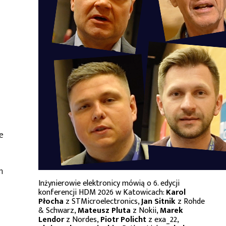
e
m
Inżynierowie elektronicy mówią o 6. edycji
konferencji HDM 2026 w Katowicach:
Karol
Płocha
z STMicroelectronics,
Jan Sitnik
z Rohde
& Schwarz,
Mateusz Pluta
z Nokii,
Marek
Lendor
z Nordes,
Piotr Policht
z exa_22,