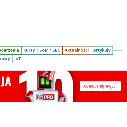
darzenia
Kursy
SoM / SBC
Aktualności
Artykuły
arowy
IoT