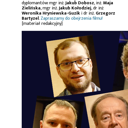
dyplomantów: mgr inż.
Jakub Dobosz
, inż.
Maja
Zielińska
, mgr inż.
Jakub Kołodziej
, dr inż
Weronika Hryniewska-Guzik
i dr inż.
Grzegorz
Bartyzel
.
Zapraszamy do obejrzenia filmu!
[materiał redakcyjny]