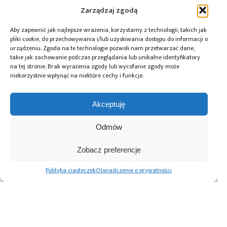
zbrojeniowy
Zarządzaj zgodą
Aby zapewnić jak najlepsze wrażenia, korzystamy z technologii, takich jak
pliki cookie, do przechowywania i/lub uzyskiwania dostępu do informacji o
urządzeniu. Zgoda na te technologie pozwoli nam przetwarzać dane,
Przeczytaj również:
takie jak zachowanie podczas przeglądania lub unikalne identyfikatory
na tej stronie. Brak wyrażenia zgody lub wycofanie zgody może
niekorzystnie wpłynąć na niektóre cechy i funkcje.
Akceptuję
Global Electronics
Microchip i Micron
Farnell podejmuje
Association
prezentują
współpracę
Odmów
opublikowało
architekturę
z Hailo w zakresie
normę IPC-A-630A
pamięci masowej
Edge AI
Zobacz preferencje
dotyczącą
PCIe® Gen 6 dla AI
obudów
oraz centrów
Polityka ciasteczek
Oświadczenie o prywatności
elektronicznych
danych
Advertising prices
Kontakt
Polityka prywatności
Cennik reklam
O nas