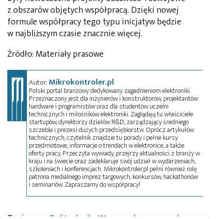
z obszarów objętych współpracą. Dzięki nowej
formule współpracy tego typu inicjatyw będzie
w najbliższym czasie znacznie więcej.
Źródło: Materiały prasowe
Mikrokontroler.pl
Autor:
Polski portal branżowy dedykowany zagadnieniom elektroniki.
Przeznaczony jest dla inżynierów i konstruktorów, projektantów
hardware i programistów oraz dla studentów uczelni
technicznych i miłośników elektroniki. Zaglądają tu właściciele
startupów, dyrektorzy działów R&D, zarządzający średniego
szczebla i prezesi dużych przedsiębiorstw. Oprócz artykułów
technicznych, czytelnik znajdzie tu porady i pełne kursy
przedmiotowe, informacje o trendach w elektronice, a także
oferty pracy. Przeczyta wywiady, przejrzy aktualności z branży w
kraju i na świecie oraz zadeklaruje swój udział w wydarzeniach,
szkoleniach i konferencjach. Mikrokontroler.pl pełni również rolę
patrona medialnego imprez targowych, konkursów, hackathonów
i seminariów. Zapraszamy do współpracy!
Tagi:
news
,
Politechnika Warszawska
,
przemysł